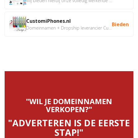
Wij bieden hierbij onze volledig werkende webshop aan ivm...
CustomiPhones.nl
Bieden
Domeinnamen + Dropship leverancier CustomiPhones.nl €350...
"WIL JE DOMEINNAMEN
VERKOPEN?"
"ADVERTEREN IS DE EERSTE
STAP!"