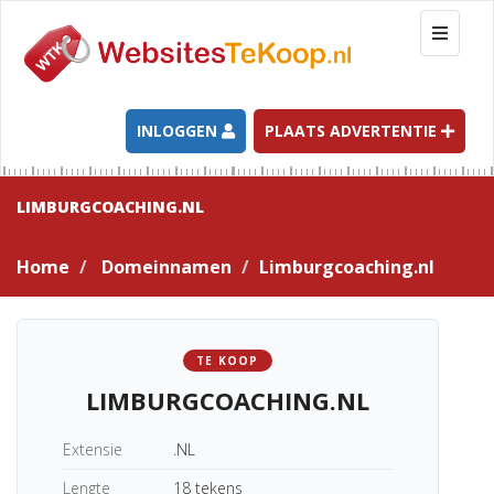
T
o
g
g
l
INLOGGEN
PLAATS ADVERTENTIE
e
n
a
LIMBURGCOACHING.NL
v
i
Home
Domeinnamen
Limburgcoaching.nl
g
a
t
i
TE KOOP
o
LIMBURGCOACHING.NL
n
Extensie
.NL
Lengte
18 tekens