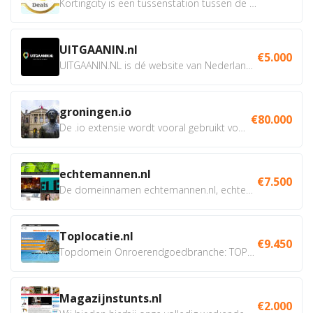
Kortingcity is een tussenstation tussen de winkelier,...
UITGAANIN.nl
€5.000
UITGAANIN.NL is dé website van Nederland waarop jij...
groningen.io
€80.000
De .io extensie wordt vooral gebruikt voor innovatie, bio en...
echtemannen.nl
€7.500
De domeinnamen echtemannen.nl, echtemannen.be en...
Toplocatie.nl
€9.450
Topdomein Onroerendgoedbranche: TOPLOCATIE.nl Betreft:...
Magazijnstunts.nl
€2.000