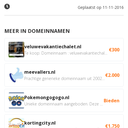
Geplaatst op 11-11-2016
MEER IN DOMEINNAMEN
veluwevakantiechalet.nl
€300
Te koop: Domeinnaam : veluwevakantiechalet.nl Bent u...
meevallers.nl
€2.000
Prachtige generieke domeinnaam uit 2002 eventueel met social...
Pokemongogogo.nl
Bieden
Unieke domeinnaam aangeboden. Deze Domeinnamen hebben...
kortingcity.nl
€1.750