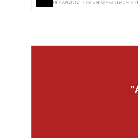
UITGAANIN.NL is dé website van Nederland w
"