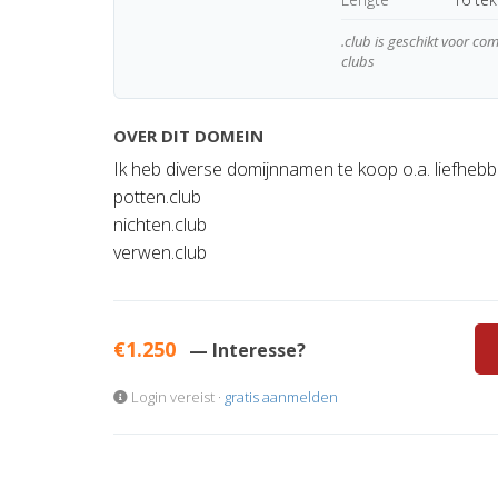
.club is geschikt voor co
clubs
OVER DIT DOMEIN
Ik heb diverse domijnnamen te koop o.a. liefhebb
potten.club
nichten.club
verwen.club
€1.250
— Interesse?
Login vereist ·
gratis aanmelden