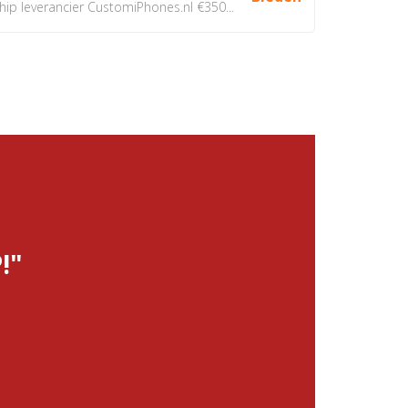
 leverancier CustomiPhones.nl €350...
!"