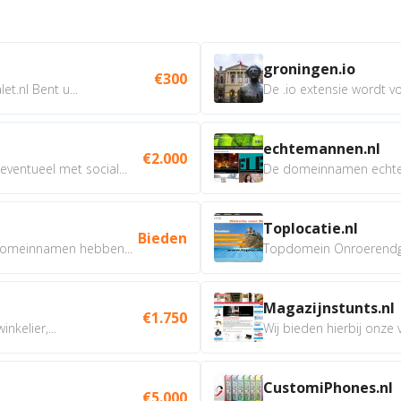
groningen.io
€300
t.nl Bent u...
De .io extensie wordt vo
echtemannen.nl
€2.000
ventueel met social...
De domeinnamen echtem
Toplocatie.nl
Bieden
omeinnamen hebben...
Topdomein Onroerendgoe
Magazijnstunts.nl
€1.750
nkelier,...
Wij bieden hierbij onze
CustomiPhones.nl
€5.000