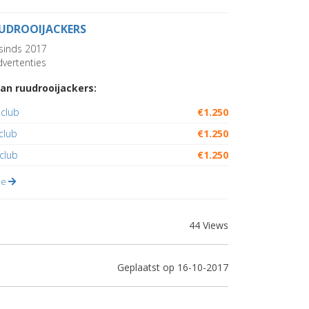
UDROOIJACKERS
sinds 2017
vertenties
an ruudrooijackers:
.club
€1.250
club
€1.250
club
€1.250
lle
44 Views
Geplaatst op 16-10-2017