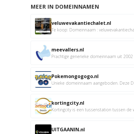
MEER IN DOMEINNAMEN
veluwevakantiechalet.nl
Te koop: Domeinnaam : veluwevakantiechale
meevallers.nl
Prachtige generieke domeinnaam uit 2002 e
Pokemongogogo.nl
Unieke domeinnaam aangeboden. Deze D
kortingcity.nl
Kortingcity is een tussenstation tussen de wi
UITGAANIN.nl