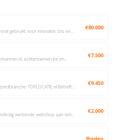
€80.000
oral gebruikt voor innovatie, bio en...
€7.500
annen.nl, echtemannen.be en...
€9.450
dbranche: TOPLOCATIE.nl Betreft:...
€2.000
 volledig werkende webshop aan ivm...
Bieden