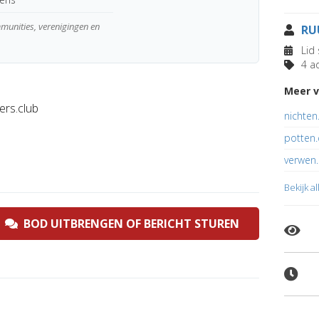
mmunities, verenigingen en
RU
Lid 
4 ad
Meer v
ers.club
nichten
potten.
verwen.
Bekijk a
BOD UITBRENGEN OF BERICHT STUREN