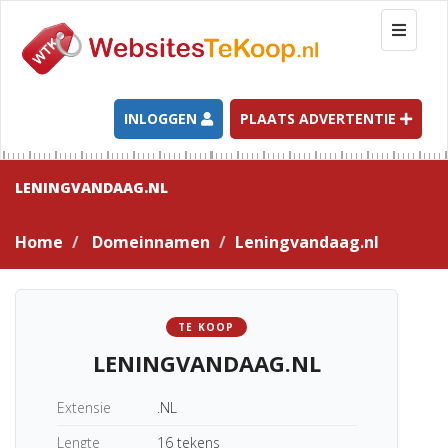
T
o
g
g
l
INLOGGEN
PLAATS ADVERTENTIE
e
n
a
LENINGVANDAAG.NL
v
i
Home
Domeinnamen
Leningvandaag.nl
g
a
t
i
TE KOOP
o
LENINGVANDAAG.NL
n
Extensie
.NL
Lengte
16 tekens