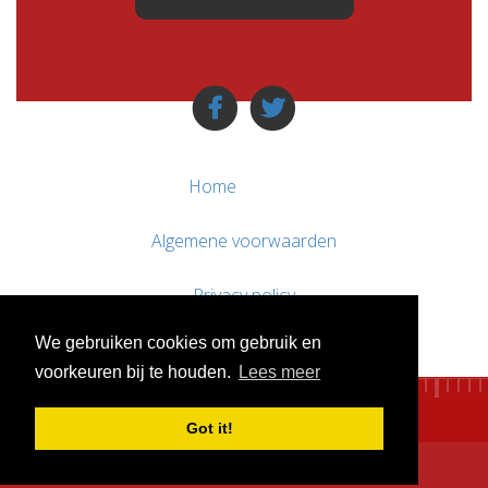
Home
Algemene voorwaarden
Privacy policy
We gebruiken cookies om gebruik en
Contact / Support
voorkeuren bij te houden.
Lees meer
Got it!
© WebsitesTeKoop.nl 2010 - 2026