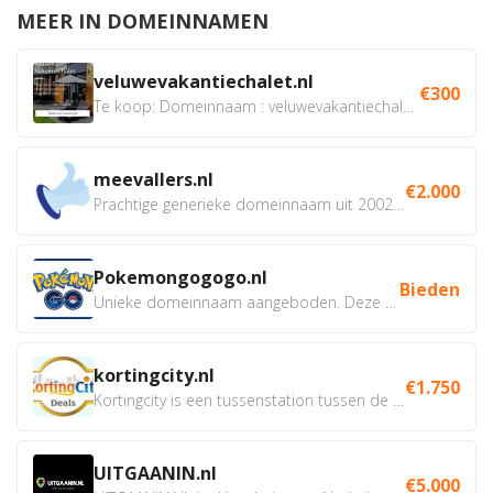
MEER IN DOMEINNAMEN
veluwevakantiechalet.nl
€300
Te koop: Domeinnaam : veluwevakantiechalet.nl Bent u...
meevallers.nl
€2.000
Prachtige generieke domeinnaam uit 2002 eventueel met social...
Pokemongogogo.nl
Bieden
Unieke domeinnaam aangeboden. Deze Domeinnamen hebben...
kortingcity.nl
€1.750
Kortingcity is een tussenstation tussen de winkelier,...
UITGAANIN.nl
€5.000