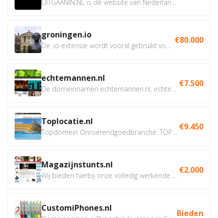
UITGAANIN.NL is dé website van Nederland waarop jij...
groningen.io
€80.000
De .io extensie wordt vooral gebruikt voor innovatie, bio en...
echtemannen.nl
€7.500
De domeinnamen echtemannen.nl, echtemannen.be en...
Toplocatie.nl
€9.450
Topdomein Onroerendgoedbranche: TOPLOCATIE.nl Betreft:...
Magazijnstunts.nl
€2.000
Wij bieden hierbij onze volledig werkende webshop aan ivm...
CustomiPhones.nl
Bieden