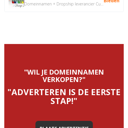
Bieden
Domeinnamen + Dropship leverancier CustomiPhones.nl €350...
"WIL JE DOMEINNAMEN
VERKOPEN?"
"ADVERTEREN IS DE EERSTE
STAP!"