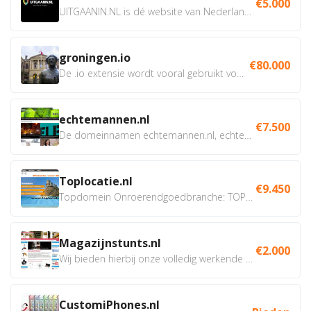
€5.000
UITGAANIN.NL is dé website van Nederland waarop jij...
groningen.io
€80.000
De .io extensie wordt vooral gebruikt voor innovatie, bio en...
echtemannen.nl
€7.500
De domeinnamen echtemannen.nl, echtemannen.be en...
Toplocatie.nl
€9.450
Topdomein Onroerendgoedbranche: TOPLOCATIE.nl Betreft:...
Magazijnstunts.nl
€2.000
Wij bieden hierbij onze volledig werkende webshop aan ivm...
CustomiPhones.nl