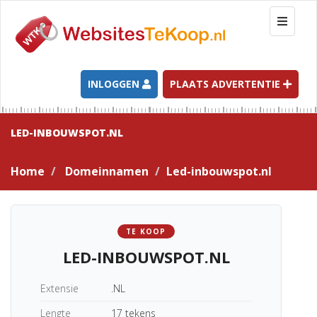
T
o
g
g
l
INLOGGEN
PLAATS ADVERTENTIE
e
n
a
LED-INBOUWSPOT.NL
v
i
Home
Domeinnamen
Led-inbouwspot.nl
g
a
t
i
TE KOOP
o
LED-INBOUWSPOT.NL
n
Extensie
.NL
Lengte
17 tekens