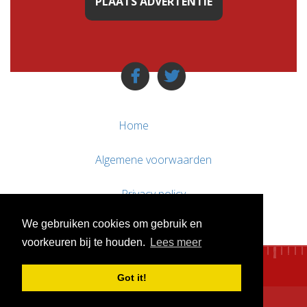
PLAATS ADVERTENTIE
Home
Algemene voorwaarden
Privacy policy
We gebruiken cookies om gebruik en
Contact / Support
voorkeuren bij te houden.
Lees meer
Got it!
© WebsitesTeKoop.nl 2010 - 2026