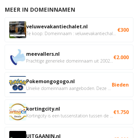
MEER IN DOMEINNAMEN
veluwevakantiechalet.nl
€300
Te koop: Domeinnaam : veluwevakantiechalet.nl Bent u...
meevallers.nl
€2.000
Prachtige generieke domeinnaam uit 2002 eventueel met social...
Pokemongogogo.nl
Bieden
Unieke domeinnaam aangeboden. Deze Domeinnamen hebben...
kortingcity.nl
€1.750
Kortingcity is een tussenstation tussen de winkelier,...
UITGAANIN.nl