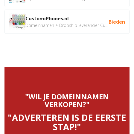
CustomiPhones.nl
Bieden
Domeinnamen + Dropship leverancier CustomiPhones.nl €350...
"WIL JE DOMEINNAMEN
VERKOPEN?"
"ADVERTEREN IS DE EERSTE
STAP!"