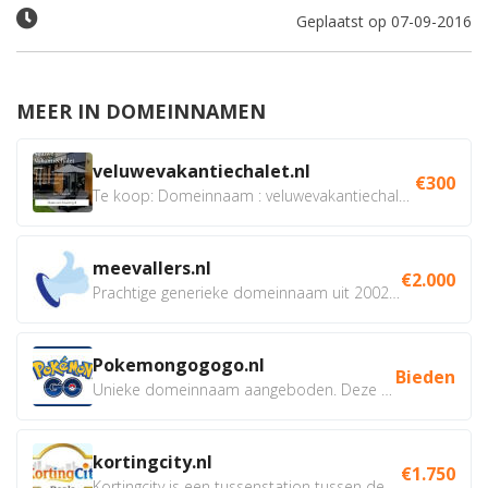
Geplaatst op 07-09-2016
MEER IN DOMEINNAMEN
veluwevakantiechalet.nl
€300
Te koop: Domeinnaam : veluwevakantiechalet.nl Bent u...
meevallers.nl
€2.000
Prachtige generieke domeinnaam uit 2002 eventueel met social...
Pokemongogogo.nl
Bieden
Unieke domeinnaam aangeboden. Deze Domeinnamen hebben...
kortingcity.nl
€1.750
Kortingcity is een tussenstation tussen de winkelier,...