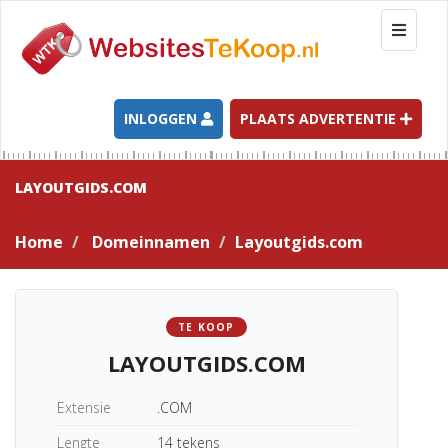
T
o
g
g
l
INLOGGEN
PLAATS ADVERTENTIE
e
n
a
LAYOUTGIDS.COM
v
i
Home
Domeinnamen
Layoutgids.com
g
a
t
i
TE KOOP
o
LAYOUTGIDS.COM
n
Extensie
.COM
Lengte
14 tekens