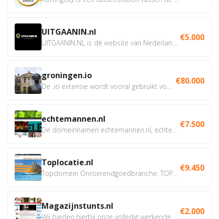
UITGAANIN.nl
€5.000
UITGAANIN.NL is dé website van Nederland waarop jij...
groningen.io
€80.000
De .io extensie wordt vooral gebruikt voor innovatie, bio en...
echtemannen.nl
€7.500
De domeinnamen echtemannen.nl, echtemannen.be en...
Toplocatie.nl
€9.450
Topdomein Onroerendgoedbranche: TOPLOCATIE.nl Betreft:...
Magazijnstunts.nl
€2.000
Wij bieden hierbij onze volledig werkende webshop aan ivm...