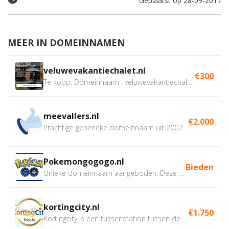
Geplaatst op 28-09-2017
MEER IN DOMEINNAMEN
veluwevakantiechalet.nl
€300
Te koop: Domeinnaam : veluwevakantiechalet.nl Bent u...
meevallers.nl
€2.000
Prachtige generieke domeinnaam uit 2002 eventueel met social...
Pokemongogogo.nl
Bieden
Unieke domeinnaam aangeboden. Deze Domeinnamen hebben...
kortingcity.nl
€1.750
Kortingcity is een tussenstation tussen de winkelier,...