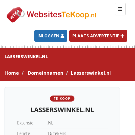
T
o
g
g
l
INLOGGEN
PLAATS ADVERTENTIE
e
n
a
LASSERSWINKEL.NL
v
i
Home
Domeinnamen
Lasserswinkel.nl
g
a
t
i
TE KOOP
o
LASSERSWINKEL.NL
n
Extensie
.NL
Lengte
16 tekens