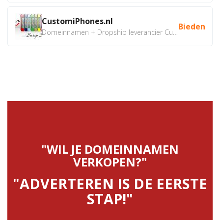
CustomiPhones.nl
Bieden
Domeinnamen + Dropship leverancier CustomiPhones.nl €350...
"WIL JE DOMEINNAMEN
VERKOPEN?"
"ADVERTEREN IS DE EERSTE
STAP!"