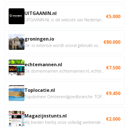
UITGAANIN.nl
€5.000
UITGAANIN.NL is dé website van Nederland waarop jij...
groningen.io
€80.000
De .io extensie wordt vooral gebruikt voor innovatie, bio en...
echtemannen.nl
€7.500
De domeinnamen echtemannen.nl, echtemannen.be en...
Toplocatie.nl
€9.450
Topdomein Onroerendgoedbranche: TOPLOCATIE.nl Betreft:...
Magazijnstunts.nl
€2.000
Wij bieden hierbij onze volledig werkende webshop aan ivm...