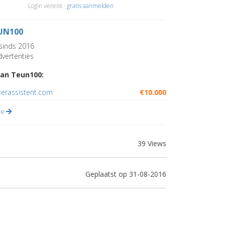
Login vereist ·
gratis aanmelden
UN100
sinds 2016
vertenties
an Teun100:
erassistent.com
€10.000
lle
39 Views
Geplaatst op 31-08-2016