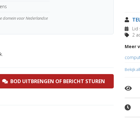
kens
wde domein voor Nederlandse
TE
Lid 
2 ad
Meer v
k.
comput
Bekijk a
BOD UITBRENGEN OF BERICHT STUREN