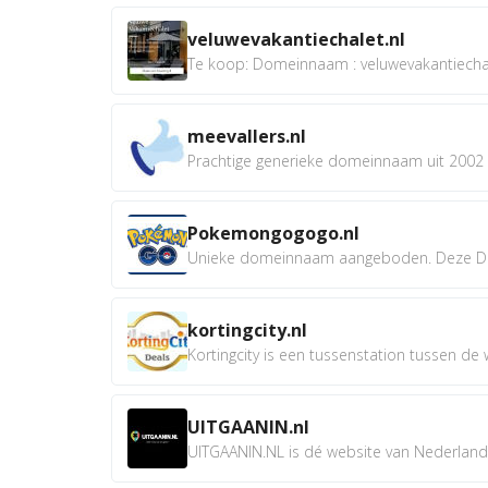
veluwevakantiechalet.nl
Te koop: Domeinnaam : veluwevakantiechale
meevallers.nl
Prachtige generieke domeinnaam uit 2002 e
Pokemongogogo.nl
Unieke domeinnaam aangeboden. Deze D
kortingcity.nl
Kortingcity is een tussenstation tussen de wi
UITGAANIN.nl
UITGAANIN.NL is dé website van Nederland w