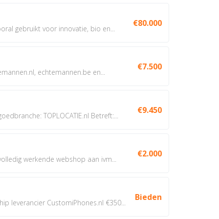
€80.000
oral gebruikt voor innovatie, bio en...
€7.500
annen.nl, echtemannen.be en...
€9.450
dbranche: TOPLOCATIE.nl Betreft:...
€2.000
 volledig werkende webshop aan ivm...
Bieden
 leverancier CustomiPhones.nl €350...