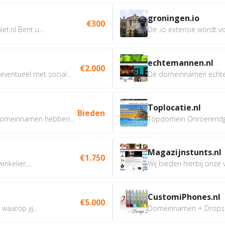
groningen.io
€300
t.nl Bent u...
De .io extensie wordt vo
echtemannen.nl
€2.000
ventueel met social...
De domeinnamen echtem
Toplocatie.nl
Bieden
omeinnamen hebben...
Topdomein Onroerendgoe
Magazijnstunts.nl
€1.750
nkelier,...
Wij bieden hierbij onze
CustomiPhones.nl
€5.000
aarop jij...
Domeinnamen + Dropship