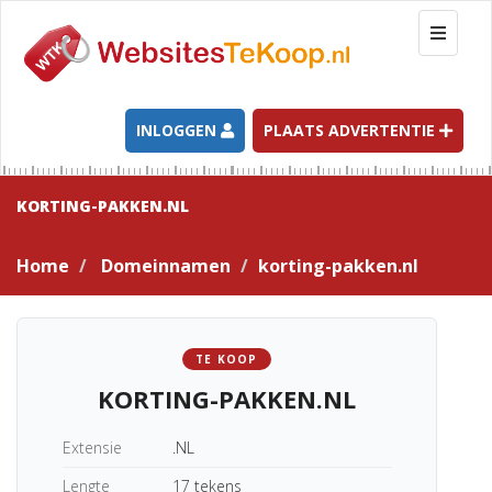
T
o
g
g
l
INLOGGEN
PLAATS ADVERTENTIE
e
n
a
KORTING-PAKKEN.NL
v
i
Home
Domeinnamen
korting-pakken.nl
g
a
t
i
TE KOOP
o
KORTING-PAKKEN.NL
n
Extensie
.NL
Lengte
17 tekens