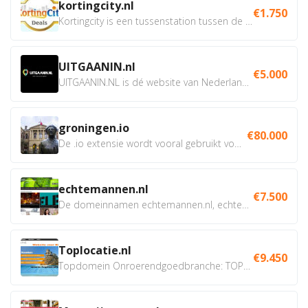
kortingcity.nl
€1.750
Kortingcity is een tussenstation tussen de winkelier,...
UITGAANIN.nl
€5.000
UITGAANIN.NL is dé website van Nederland waarop jij...
groningen.io
€80.000
De .io extensie wordt vooral gebruikt voor innovatie, bio en...
echtemannen.nl
€7.500
De domeinnamen echtemannen.nl, echtemannen.be en...
Toplocatie.nl
€9.450
Topdomein Onroerendgoedbranche: TOPLOCATIE.nl Betreft:...