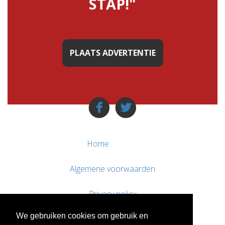
STAP!"
PLAATS ADVERTENTIE
Home
Algemene voorwaarden
Privacy policy
We gebruiken cookies om gebruik en
Contact / Support