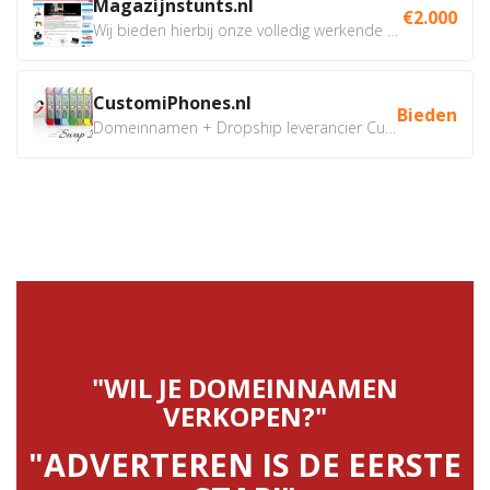
Magazijnstunts.nl
€2.000
Wij bieden hierbij onze volledig werkende webshop aan ivm...
CustomiPhones.nl
Bieden
Domeinnamen + Dropship leverancier CustomiPhones.nl €350...
"WIL JE DOMEINNAMEN
VERKOPEN?"
"ADVERTEREN IS DE EERSTE