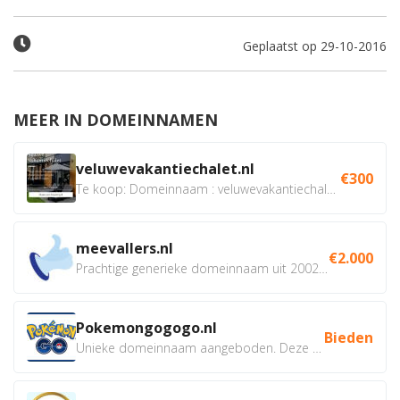
Geplaatst op 29-10-2016
MEER IN DOMEINNAMEN
veluwevakantiechalet.nl
€300
Te koop: Domeinnaam : veluwevakantiechalet.nl Bent u...
meevallers.nl
€2.000
Prachtige generieke domeinnaam uit 2002 eventueel met social...
Pokemongogogo.nl
Bieden
Unieke domeinnaam aangeboden. Deze Domeinnamen hebben...