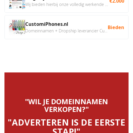
€2.000
Wij bieden hierbij onze volledig werkende webshop aan ivm...
CustomiPhones.nl
Bieden
Domeinnamen + Dropship leverancier CustomiPhones.nl €350...
"WIL JE DOMEINNAMEN
VERKOPEN?"
"ADVERTEREN IS DE EERSTE
STAP!"