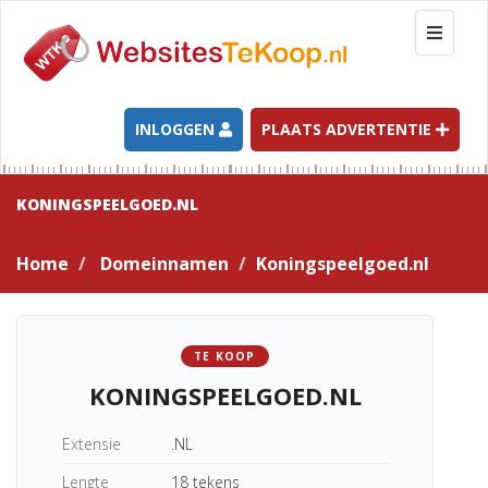
T
o
g
g
l
INLOGGEN
PLAATS ADVERTENTIE
e
n
a
KONINGSPEELGOED.NL
v
i
Home
Domeinnamen
Koningspeelgoed.nl
g
a
t
i
TE KOOP
o
KONINGSPEELGOED.NL
n
Extensie
.NL
Lengte
18 tekens