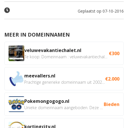
Geplaatst op 07-10-2016
MEER IN DOMEINNAMEN
veluwevakantiechalet.nl
€300
Te koop: Domeinnaam : veluwevakantiechalet.nl Bent u...
meevallers.nl
€2.000
Prachtige generieke domeinnaam uit 2002 eventueel met social...
Pokemongogogo.nl
Bieden
Unieke domeinnaam aangeboden. Deze Domeinnamen hebben...
kortingcity.nl