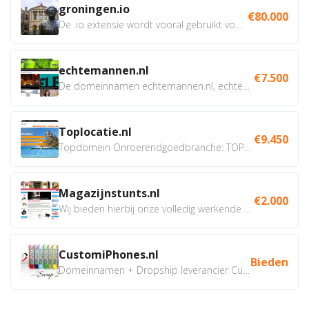
groningen.io
€80.000
De .io extensie wordt vooral gebruikt voor innovatie, bio en...
echtemannen.nl
€7.500
De domeinnamen echtemannen.nl, echtemannen.be en...
Toplocatie.nl
€9.450
Topdomein Onroerendgoedbranche: TOPLOCATIE.nl Betreft:...
Magazijnstunts.nl
€2.000
Wij bieden hierbij onze volledig werkende webshop aan ivm...
CustomiPhones.nl
Bieden
Domeinnamen + Dropship leverancier CustomiPhones.nl €350...