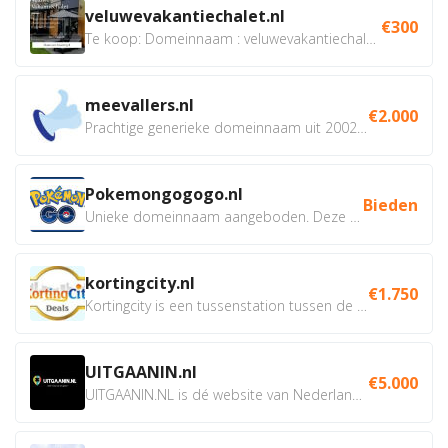
veluwevakantiechalet.nl
€300
Te koop: Domeinnaam : veluwevakantiechalet.nl Bent u...
meevallers.nl
€2.000
Prachtige generieke domeinnaam uit 2002 eventueel met social...
Pokemongogogo.nl
Bieden
Unieke domeinnaam aangeboden. Deze Domeinnamen hebben...
kortingcity.nl
€1.750
Kortingcity is een tussenstation tussen de winkelier,...
UITGAANIN.nl
€5.000
UITGAANIN.NL is dé website van Nederland waarop jij...