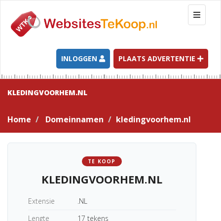
T
o
g
g
l
INLOGGEN
PLAATS ADVERTENTIE
e
n
a
KLEDINGVOORHEM.NL
v
i
Home
Domeinnamen
kledingvoorhem.nl
g
a
t
i
TE KOOP
o
KLEDINGVOORHEM.NL
n
Extensie
.NL
Lengte
17 tekens