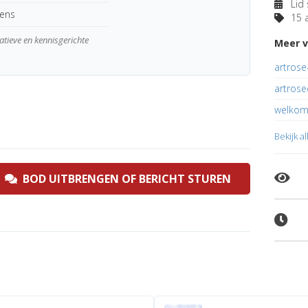
Lid 
kens
15 a
atieve en kennisgerichte
Meer v
artrose
artrose
welkom
Bekijk a
BOD UITBRENGEN OF BERICHT STUREN