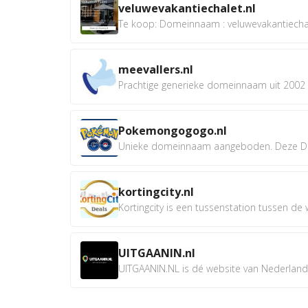
veluwevakantiechalet.nl
Te koop: Domeinnaam : veluwevakantiechale
meevallers.nl
Prachtige generieke domeinnaam uit 2002 e
Pokemongogogo.nl
Unieke domeinnaam aangeboden. Deze D
kortingcity.nl
Kortingcity is een tussenstation tussen de wi
UITGAANIN.nl
UITGAANIN.NL is dé website van Nederland w