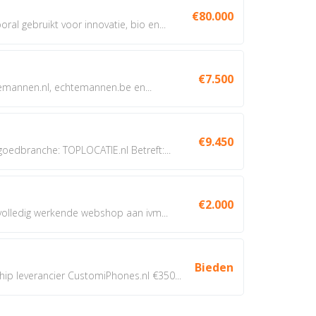
€80.000
oral gebruikt voor innovatie, bio en...
€7.500
annen.nl, echtemannen.be en...
€9.450
dbranche: TOPLOCATIE.nl Betreft:...
€2.000
 volledig werkende webshop aan ivm...
Bieden
 leverancier CustomiPhones.nl €350...