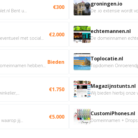
groningen.io
€300
t.nl Bent u...
De .io extensie wordt vo
echtemannen.nl
€2.000
ventueel met social...
De domeinnamen echtem
Toplocatie.nl
Bieden
omeinnamen hebben...
Topdomein Onroerendgoe
Magazijnstunts.nl
€1.750
nkelier,...
Wij bieden hierbij onze
CustomiPhones.nl
€5.000
aarop jij...
Domeinnamen + Dropship