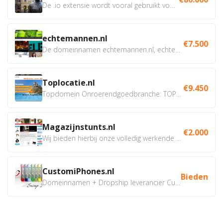
De .io extensie wordt vooral gebruikt voor innovatie, bio en...
echtemannen.nl
€7.500
De domeinnamen echtemannen.nl, echtemannen.be en...
Toplocatie.nl
€9.450
Topdomein Onroerendgoedbranche: TOPLOCATIE.nl Betreft:...
Magazijnstunts.nl
€2.000
Wij bieden hierbij onze volledig werkende webshop aan ivm...
CustomiPhones.nl
Bieden
Domeinnamen + Dropship leverancier CustomiPhones.nl €350...