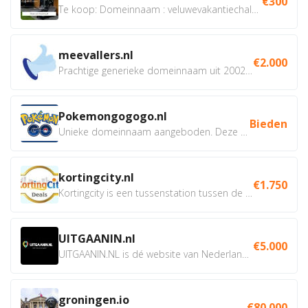
€300
Te koop: Domeinnaam : veluwevakantiechalet.nl Bent u...
meevallers.nl
€2.000
Prachtige generieke domeinnaam uit 2002 eventueel met social...
Pokemongogogo.nl
Bieden
Unieke domeinnaam aangeboden. Deze Domeinnamen hebben...
kortingcity.nl
€1.750
Kortingcity is een tussenstation tussen de winkelier,...
UITGAANIN.nl
€5.000
UITGAANIN.NL is dé website van Nederland waarop jij...
groningen.io
€80.000