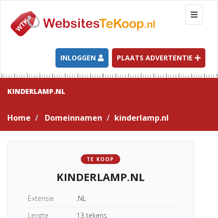
T
o
g
g
l
INLOGGEN
PLAATS ADVERTENTIE
e
n
a
KINDERLAMP.NL
v
i
Home
Domeinnamen
kinderlamp.nl
g
a
t
i
TE KOOP
o
KINDERLAMP.NL
n
Extensie
.NL
Lengte
13 tekens