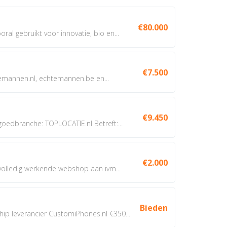
€80.000
oral gebruikt voor innovatie, bio en...
€7.500
annen.nl, echtemannen.be en...
€9.450
dbranche: TOPLOCATIE.nl Betreft:...
€2.000
 volledig werkende webshop aan ivm...
Bieden
 leverancier CustomiPhones.nl €350...