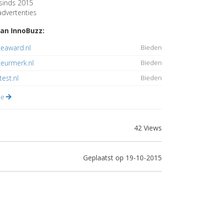
sinds 2015
dvertenties
an InnoBuzz:
ieaward.nl
Bieden
eurmerk.nl
Bieden
test.nl
Bieden
lle
42 Views
Geplaatst op 19-10-2015