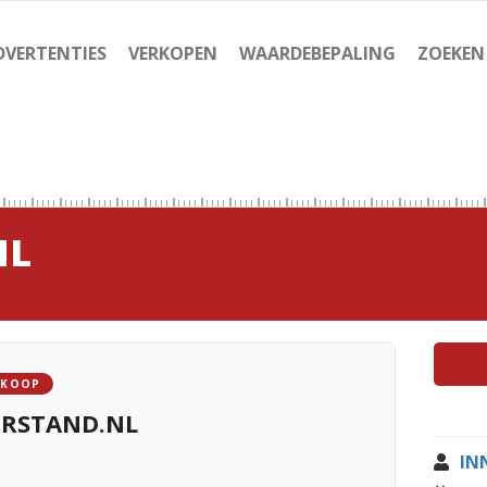
DVERTENTIES
VERKOPEN
WAARDEBEPALING
ZOEKEN
NL
 KOOP
ERSTAND.NL
IN