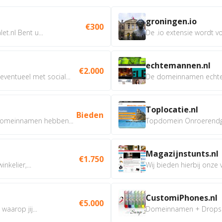
groningen.io
€300
t.nl Bent u...
De .io extensie wordt vo
echtemannen.nl
€2.000
ventueel met social...
De domeinnamen echtem
Toplocatie.nl
Bieden
omeinnamen hebben...
Topdomein Onroerendgoe
Magazijnstunts.nl
€1.750
nkelier,...
Wij bieden hierbij onze
CustomiPhones.nl
€5.000
aarop jij...
Domeinnamen + Dropship