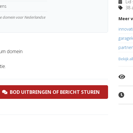
Lid 
kens
38 a
wde domein voor Nederlandse
Meer v
innovat
garagek
partner
mium domein
Bekijk a
ie.
BOD UITBRENGEN OF BERICHT STUREN