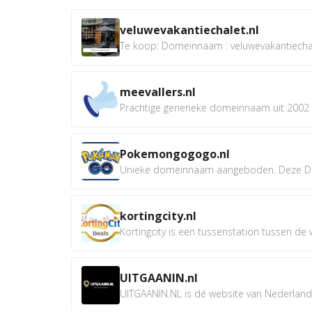
veluwevakantiechalet.nl
Te koop: Domeinnaam : veluwevakantiechale
meevallers.nl
Prachtige generieke domeinnaam uit 2002 e
Pokemongogogo.nl
Unieke domeinnaam aangeboden. Deze D
kortingcity.nl
Kortingcity is een tussenstation tussen de wi
UITGAANIN.nl
UITGAANIN.NL is dé website van Nederland w