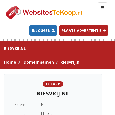
T
o
g
g
l
INLOGGEN
PLAATS ADVERTENTIE
e
n
a
KIESVRIJ.NL
v
i
Home
Domeinnamen
kiesvrij.nl
g
a
t
i
TE KOOP
o
KIESVRIJ.NL
n
Extensie
.NL
Lengte
11 tekens