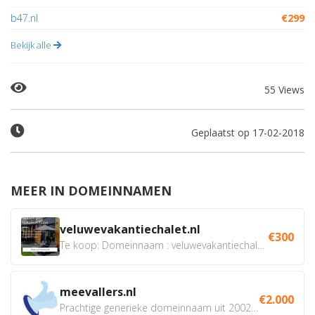
b47.nl
€299
Bekijk alle
55 Views
Geplaatst op 17-02-2018
MEER IN DOMEINNAMEN
veluwevakantiechalet.nl
€300
Te koop: Domeinnaam : veluwevakantiechalet.nl Bent u...
meevallers.nl
€2.000
Prachtige generieke domeinnaam uit 2002 eventueel met social...