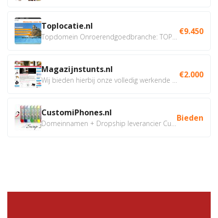
Toplocatie.nl
€9.450
Topdomein Onroerendgoedbranche: TOPLOCATIE.nl Betreft:...
Magazijnstunts.nl
€2.000
Wij bieden hierbij onze volledig werkende webshop aan ivm...
CustomiPhones.nl
Bieden
Domeinnamen + Dropship leverancier CustomiPhones.nl €350...