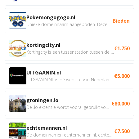
Pokemongogogo.nl
Bieden
Unieke domeinnaam aangeboden. Deze Domeinnamen hebben...
kortingcity.nl
€1.750
Kortingcity is een tussenstation tussen de winkelier,...
UITGAANIN.nl
€5.000
UITGAANIN.NL is dé website van Nederland waarop jij...
groningen.io
€80.000
De .io extensie wordt vooral gebruikt voor innovatie, bio en...
echtemannen.nl
€7.500
De domeinnamen echtemannen.nl, echtemannen.be en...