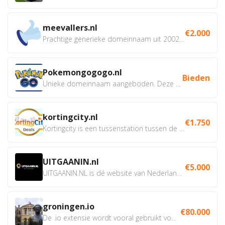
meevallers.nl
€2.000
Prachtige generieke domeinnaam uit 2002 eventueel met social...
Pokemongogogo.nl
Bieden
Unieke domeinnaam aangeboden. Deze Domeinnamen hebben...
kortingcity.nl
€1.750
Kortingcity is een tussenstation tussen de winkelier,...
UITGAANIN.nl
€5.000
UITGAANIN.NL is dé website van Nederland waarop jij...
groningen.io
€80.000
De .io extensie wordt vooral gebruikt voor innovatie, bio en...