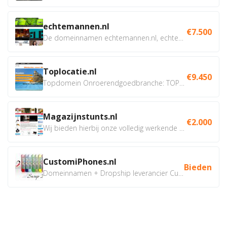
echtemannen.nl
€7.500
De domeinnamen echtemannen.nl, echtemannen.be en...
Toplocatie.nl
€9.450
Topdomein Onroerendgoedbranche: TOPLOCATIE.nl Betreft:...
Magazijnstunts.nl
€2.000
Wij bieden hierbij onze volledig werkende webshop aan ivm...
CustomiPhones.nl
Bieden
Domeinnamen + Dropship leverancier CustomiPhones.nl €350...