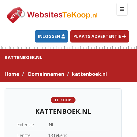
T
o
g
g
l
INLOGGEN
PLAATS ADVERTENTIE
e
n
a
KATTENBOEK.NL
v
i
Home
Domeinnamen
kattenboek.nl
g
a
t
i
TE KOOP
o
KATTENBOEK.NL
n
Extensie
.NL
Lengte
13 tekens