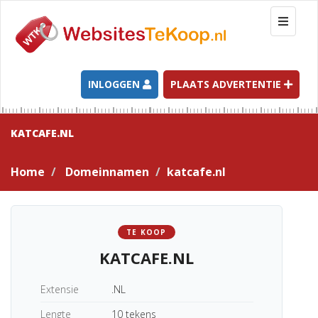
T
o
g
g
l
INLOGGEN
PLAATS ADVERTENTIE
e
n
a
KATCAFE.NL
v
i
Home
Domeinnamen
katcafe.nl
g
a
t
i
TE KOOP
o
KATCAFE.NL
n
Extensie
.NL
Lengte
10 tekens