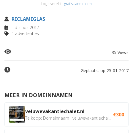
Login vereist ·
gratis aanmelden
RECLAMEGLAS
Lid sinds 2017
1 advertenties
35 Views
Geplaatst op 25-01-2017
MEER IN DOMEINNAMEN
veluwevakantiechalet.nl
€300
Te koop: Domeinnaam : veluwevakantiechalet.nl Bent u...