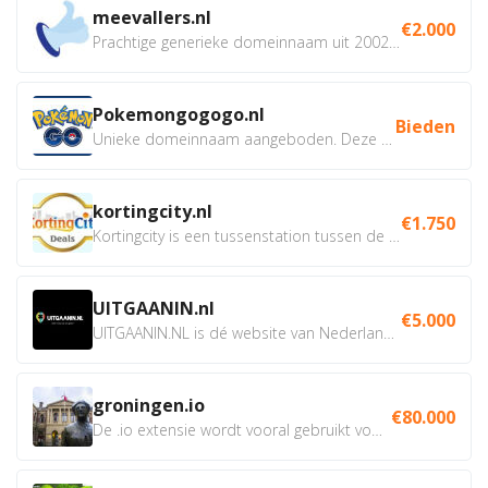
meevallers.nl
€2.000
Prachtige generieke domeinnaam uit 2002 eventueel met social...
Pokemongogogo.nl
Bieden
Unieke domeinnaam aangeboden. Deze Domeinnamen hebben...
kortingcity.nl
€1.750
Kortingcity is een tussenstation tussen de winkelier,...
UITGAANIN.nl
€5.000
UITGAANIN.NL is dé website van Nederland waarop jij...
groningen.io
€80.000
De .io extensie wordt vooral gebruikt voor innovatie, bio en...