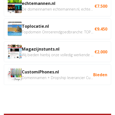
echtemannen.nl
€7.500
De domeinnamen echtemannen.nl, echtemannen.be en...
Toplocatie.nl
€9.450
Topdomein Onroerendgoedbranche: TOPLOCATIE.nl Betreft:...
Magazijnstunts.nl
€2.000
Wij bieden hierbij onze volledig werkende webshop aan ivm...
CustomiPhones.nl
Bieden
Domeinnamen + Dropship leverancier CustomiPhones.nl €350...