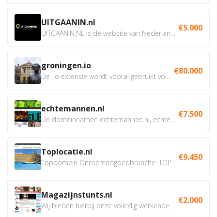
UITGAANIN.nl
€5.000
UITGAANIN.NL is dé website van Nederland waarop jij...
groningen.io
€80.000
De .io extensie wordt vooral gebruikt voor innovatie, bio en...
echtemannen.nl
€7.500
De domeinnamen echtemannen.nl, echtemannen.be en...
Toplocatie.nl
€9.450
Topdomein Onroerendgoedbranche: TOPLOCATIE.nl Betreft:...
Magazijnstunts.nl
€2.000
Wij bieden hierbij onze volledig werkende webshop aan ivm...