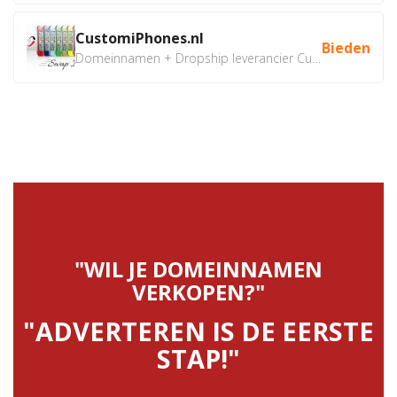
CustomiPhones.nl
Bieden
Domeinnamen + Dropship leverancier CustomiPhones.nl €350...
"WIL JE DOMEINNAMEN
VERKOPEN?"
"ADVERTEREN IS DE EERSTE
STAP!"