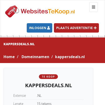
T
o
g
g
l
INLOGGEN
PLAATS ADVERTENTIE
e
n
a
KAPPERSDEALS.NL
v
i
Home
Domeinnamen
kappersdeals.nl
g
a
t
i
TE KOOP
o
KAPPERSDEALS.NL
n
Extensie
.NL
Lengte
15 tekens