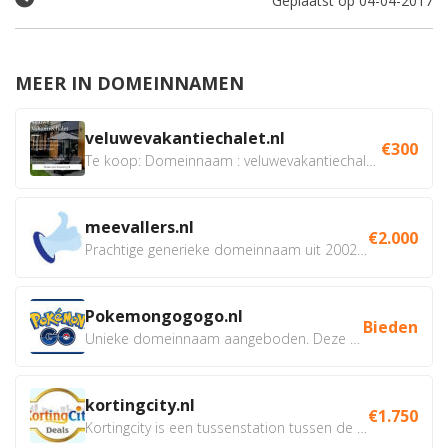
Geplaatst op 04-04-2017
MEER IN DOMEINNAMEN
veluwevakantiechalet.nl
€300
Te koop: Domeinnaam : veluwevakantiechalet.nl Bent u...
meevallers.nl
€2.000
Prachtige generieke domeinnaam uit 2002 eventueel met social...
Pokemongogogo.nl
Bieden
Unieke domeinnaam aangeboden. Deze Domeinnamen hebben...
kortingcity.nl
€1.750
Kortingcity is een tussenstation tussen de winkelier,...