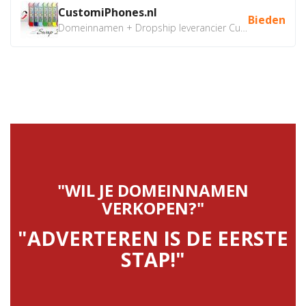
CustomiPhones.nl
Bieden
Domeinnamen + Dropship leverancier CustomiPhones.nl €350...
"WIL JE DOMEINNAMEN
VERKOPEN?"
"ADVERTEREN IS DE EERSTE
STAP!"