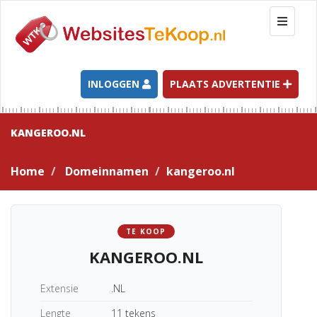
T
o
g
g
l
INLOGGEN
PLAATS ADVERTENTIE
e
n
a
KANGEROO.NL
v
i
Home
Domeinnamen
kangeroo.nl
g
a
t
i
TE KOOP
o
KANGEROO.NL
n
Extensie
.NL
Lengte
11 tekens