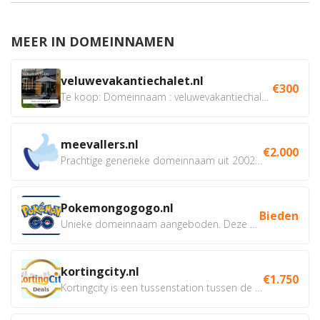
MEER IN DOMEINNAMEN
veluwevakantiechalet.nl
€300
Te koop: Domeinnaam : veluwevakantiechalet.nl Bent u...
meevallers.nl
€2.000
Prachtige generieke domeinnaam uit 2002 eventueel met social...
Pokemongogogo.nl
Bieden
Unieke domeinnaam aangeboden. Deze Domeinnamen hebben...
kortingcity.nl
€1.750
Kortingcity is een tussenstation tussen de winkelier,...