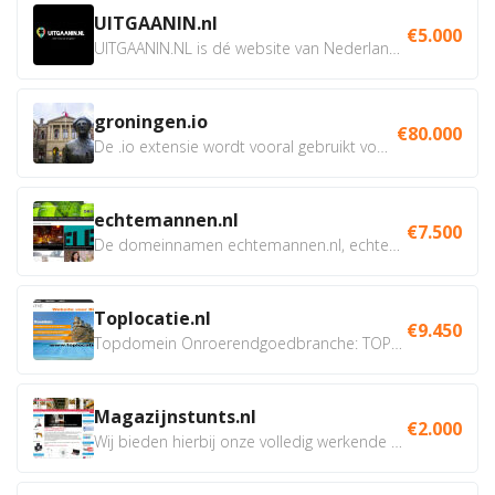
UITGAANIN.nl
€5.000
UITGAANIN.NL is dé website van Nederland waarop jij...
groningen.io
€80.000
De .io extensie wordt vooral gebruikt voor innovatie, bio en...
echtemannen.nl
€7.500
De domeinnamen echtemannen.nl, echtemannen.be en...
Toplocatie.nl
€9.450
Topdomein Onroerendgoedbranche: TOPLOCATIE.nl Betreft:...
Magazijnstunts.nl
€2.000
Wij bieden hierbij onze volledig werkende webshop aan ivm...