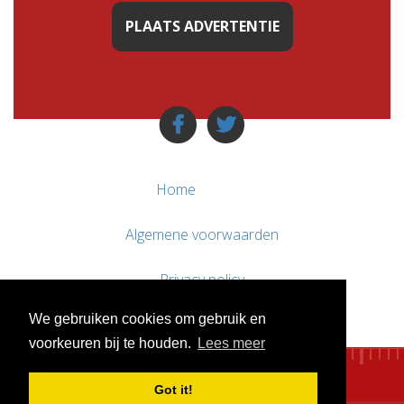
PLAATS ADVERTENTIE
Home
Algemene voorwaarden
Privacy policy
We gebruiken cookies om gebruik en
Contact / Support
voorkeuren bij te houden.
Lees meer
Got it!