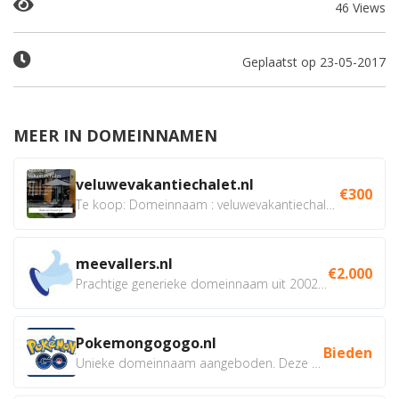
46 Views
Geplaatst op 23-05-2017
MEER IN DOMEINNAMEN
veluwevakantiechalet.nl
€300
Te koop: Domeinnaam : veluwevakantiechalet.nl Bent u...
meevallers.nl
€2.000
Prachtige generieke domeinnaam uit 2002 eventueel met social...
Pokemongogogo.nl
Bieden
Unieke domeinnaam aangeboden. Deze Domeinnamen hebben...