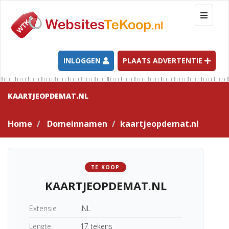
T
o
g
g
l
INLOGGEN
PLAATS ADVERTENTIE
e
n
a
KAARTJEOPDEMAT.NL
v
i
Home
Domeinnamen
kaartjeopdemat.nl
g
a
t
i
TE KOOP
o
KAARTJEOPDEMAT.NL
n
Extensie
.NL
Lengte
17 tekens