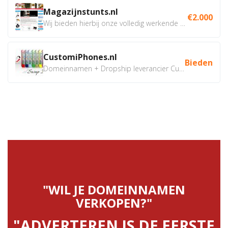
Magazijnstunts.nl
€2.000
Wij bieden hierbij onze volledig werkende webshop aan ivm...
CustomiPhones.nl
Bieden
Domeinnamen + Dropship leverancier CustomiPhones.nl €350...
"WIL JE DOMEINNAMEN
VERKOPEN?"
"ADVERTEREN IS DE EERSTE