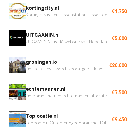
kortingcity.nl
€1.750
Kortingcity is een tussenstation tussen de winkelier,...
UITGAANIN.nl
€5.000
UITGAANIN.NL is dé website van Nederland waarop jij...
groningen.io
€80.000
De .io extensie wordt vooral gebruikt voor innovatie, bio en...
echtemannen.nl
€7.500
De domeinnamen echtemannen.nl, echtemannen.be en...
Toplocatie.nl
€9.450
Topdomein Onroerendgoedbranche: TOPLOCATIE.nl Betreft:...