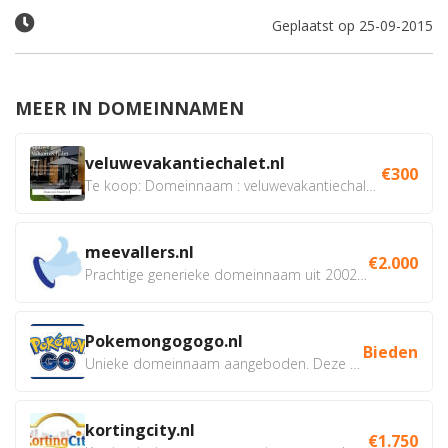
Geplaatst op 25-09-2015
MEER IN DOMEINNAMEN
veluwevakantiechalet.nl
€300
Te koop: Domeinnaam : veluwevakantiechalet.nl Bent u...
meevallers.nl
€2.000
Prachtige generieke domeinnaam uit 2002 eventueel met social...
Pokemongogogo.nl
Bieden
Unieke domeinnaam aangeboden. Deze Domeinnamen hebben...
kortingcity.nl
€1.750