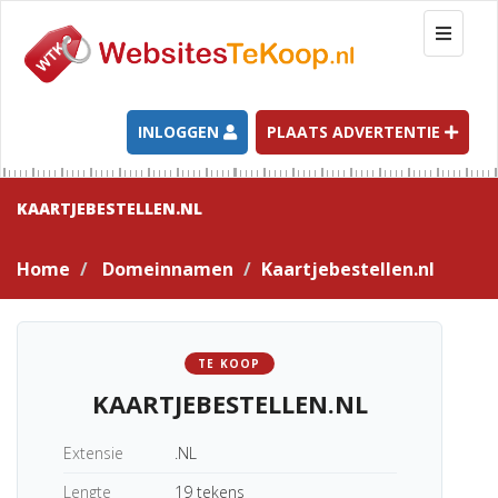
T
o
g
g
l
INLOGGEN
PLAATS ADVERTENTIE
e
n
a
KAARTJEBESTELLEN.NL
v
i
Home
Domeinnamen
Kaartjebestellen.nl
g
a
t
i
TE KOOP
o
KAARTJEBESTELLEN.NL
n
Extensie
.NL
Lengte
19 tekens