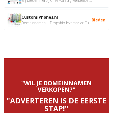
Wij bieden hierbij onze volledig werkende webshop aan ivm...
CustomiPhones.nl
Bieden
Domeinnamen + Dropship leverancier CustomiPhones.nl €350...
"WIL JE DOMEINNAMEN
VERKOPEN?"
"ADVERTEREN IS DE EERSTE
STAP!"