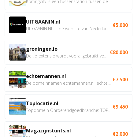
Kortingcity is een tussenstation tussen de winkelier,...
UITGAANIN.nl
€5.000
UITGAANIN.NL is dé website van Nederland waarop jij...
groningen.io
€80.000
De .io extensie wordt vooral gebruikt voor innovatie, bio en...
echtemannen.nl
€7.500
De domeinnamen echtemannen.nl, echtemannen.be en...
Toplocatie.nl
€9.450
Topdomein Onroerendgoedbranche: TOPLOCATIE.nl Betreft:...
Magazijnstunts.nl
€2.000