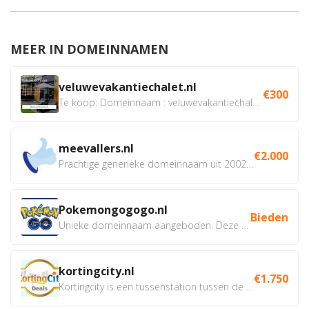
MEER IN DOMEINNAMEN
veluwevakantiechalet.nl
€300
Te koop: Domeinnaam : veluwevakantiechalet.nl Bent u...
meevallers.nl
€2.000
Prachtige generieke domeinnaam uit 2002 eventueel met social...
Pokemongogogo.nl
Bieden
Unieke domeinnaam aangeboden. Deze Domeinnamen hebben...
kortingcity.nl
€1.750
Kortingcity is een tussenstation tussen de winkelier,...