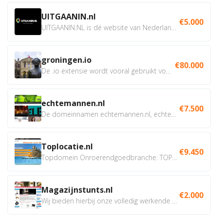
UITGAANIN.nl
€5.000
UITGAANIN.NL is dé website van Nederland waarop jij...
groningen.io
€80.000
De .io extensie wordt vooral gebruikt voor innovatie, bio en...
echtemannen.nl
€7.500
De domeinnamen echtemannen.nl, echtemannen.be en...
Toplocatie.nl
€9.450
Topdomein Onroerendgoedbranche: TOPLOCATIE.nl Betreft:...
Magazijnstunts.nl
€2.000
Wij bieden hierbij onze volledig werkende webshop aan ivm...