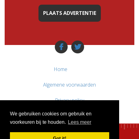
PLAATS ADVERTENTIE
Home
Algemene voorwaarden
Privacy policy
We gebruiken cookies om gebruik en
Contact / Support
voorkeuren bij te houden.
Lees meer
Got it!