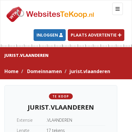
T
o
g
g
l
INLOGGEN
PLAATS ADVERTENTIE
e
n
a
JURIST.VLAANDEREN
v
i
Home
Domeinnamen
jurist.vlaanderen
g
a
t
i
TE KOOP
o
JURIST.VLAANDEREN
n
Extensie
.VLAANDEREN
Lengte
17 tekens