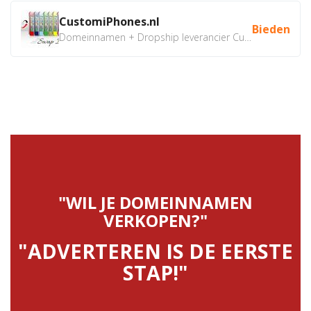
CustomiPhones.nl
Bieden
Domeinnamen + Dropship leverancier CustomiPhones.nl €350...
"WIL JE DOMEINNAMEN
VERKOPEN?"
"ADVERTEREN IS DE EERSTE
STAP!"