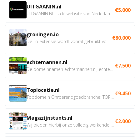
UITGAANIN.nl
€5.000
UITGAANIN.NL is dé website van Nederland waarop jij...
groningen.io
€80.000
De .io extensie wordt vooral gebruikt voor innovatie, bio en...
echtemannen.nl
€7.500
De domeinnamen echtemannen.nl, echtemannen.be en...
Toplocatie.nl
€9.450
Topdomein Onroerendgoedbranche: TOPLOCATIE.nl Betreft:...
Magazijnstunts.nl
€2.000
Wij bieden hierbij onze volledig werkende webshop aan ivm...