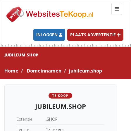
T
o
g
g
l
INLOGGEN
PLAATS ADVERTENTIE
e
n
a
JUBILEUM.SHOP
v
i
Home
Domeinnamen
jubileum.shop
g
a
t
i
TE KOOP
o
JUBILEUM.SHOP
n
Extensie
.SHOP
Lengte
13 tekens