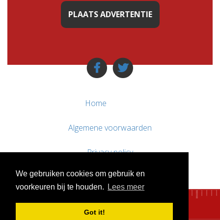
PLAATS ADVERTENTIE
Home
Algemene voorwaarden
Privacy policy
We gebruiken cookies om gebruik en
Contact / Support
voorkeuren bij te houden.
Lees meer
Got it!