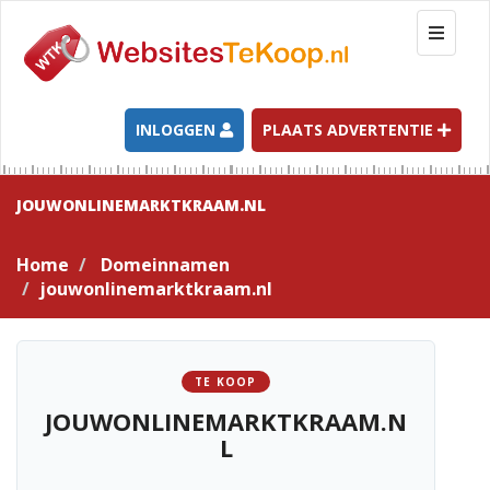
T
o
g
g
l
INLOGGEN
PLAATS ADVERTENTIE
e
n
a
JOUWONLINEMARKTKRAAM.NL
v
i
Home
Domeinnamen
g
jouwonlinemarktkraam.nl
a
t
i
o
TE KOOP
n
JOUWONLINEMARKTKRAAM.N
L