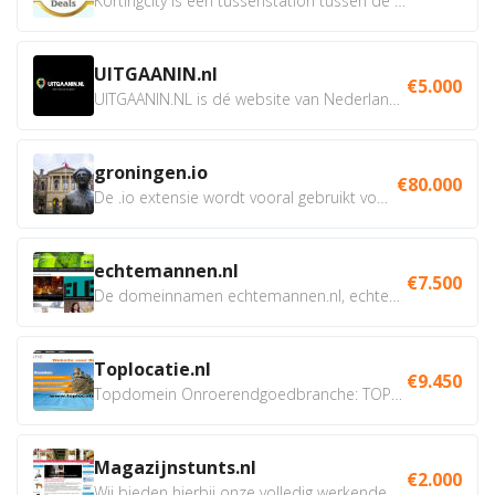
Kortingcity is een tussenstation tussen de winkelier,...
UITGAANIN.nl
€5.000
UITGAANIN.NL is dé website van Nederland waarop jij...
groningen.io
€80.000
De .io extensie wordt vooral gebruikt voor innovatie, bio en...
echtemannen.nl
€7.500
De domeinnamen echtemannen.nl, echtemannen.be en...
Toplocatie.nl
€9.450
Topdomein Onroerendgoedbranche: TOPLOCATIE.nl Betreft:...
Magazijnstunts.nl
€2.000
Wij bieden hierbij onze volledig werkende webshop aan ivm...