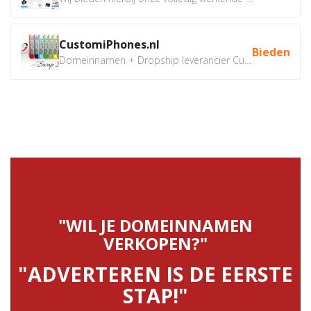
CustomiPhones.nl
Bieden
Domeinnamen + Dropship leverancier CustomiPhones.nl €350...
"WIL JE DOMEINNAMEN
VERKOPEN?"
"ADVERTEREN IS DE EERSTE
STAP!"