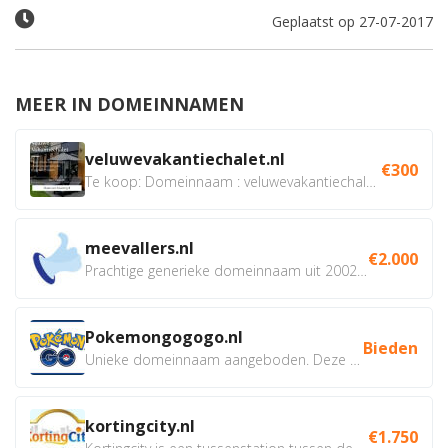
Geplaatst op 27-07-2017
MEER IN DOMEINNAMEN
veluwevakantiechalet.nl
€300
Te koop: Domeinnaam : veluwevakantiechalet.nl Bent u...
meevallers.nl
€2.000
Prachtige generieke domeinnaam uit 2002 eventueel met social...
Pokemongogogo.nl
Bieden
Unieke domeinnaam aangeboden. Deze Domeinnamen hebben...
kortingcity.nl
€1.750