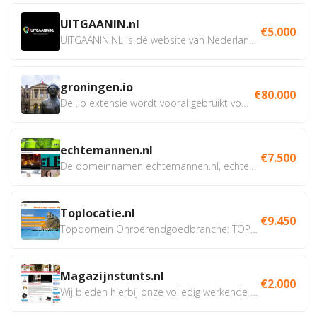
UITGAANIN.nl
€5.000
UITGAANIN.NL is dé website van Nederland waarop jij...
groningen.io
€80.000
De .io extensie wordt vooral gebruikt voor innovatie, bio en...
echtemannen.nl
€7.500
De domeinnamen echtemannen.nl, echtemannen.be en...
Toplocatie.nl
€9.450
Topdomein Onroerendgoedbranche: TOPLOCATIE.nl Betreft:...
Magazijnstunts.nl
€2.000
Wij bieden hierbij onze volledig werkende webshop aan ivm...