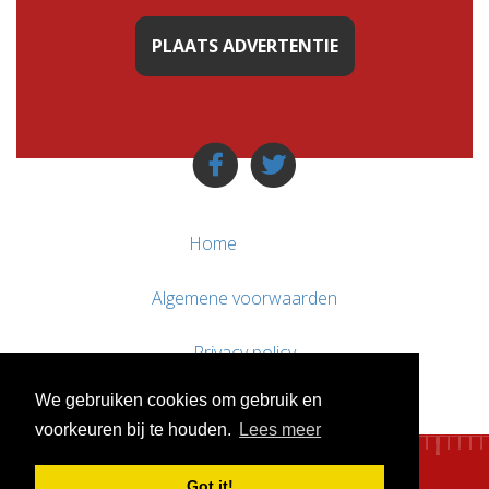
PLAATS ADVERTENTIE
Home
Algemene voorwaarden
Privacy policy
We gebruiken cookies om gebruik en
Contact / Support
voorkeuren bij te houden.
Lees meer
Got it!