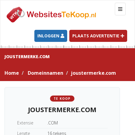
T
o
g
g
l
INLOGGEN
PLAATS ADVERTENTIE
e
n
a
JOUSTERMERKE.COM
v
i
Home
Domeinnamen
joustermerke.com
g
a
t
i
TE KOOP
o
JOUSTERMERKE.COM
n
Extensie
.COM
Lengte
16 tekens