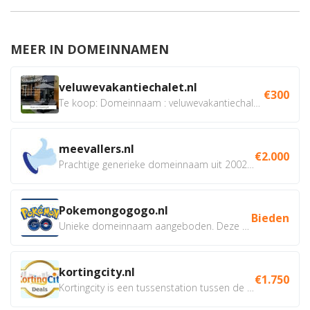
MEER IN DOMEINNAMEN
veluwevakantiechalet.nl
€300
Te koop: Domeinnaam : veluwevakantiechalet.nl Bent u...
meevallers.nl
€2.000
Prachtige generieke domeinnaam uit 2002 eventueel met social...
Pokemongogogo.nl
Bieden
Unieke domeinnaam aangeboden. Deze Domeinnamen hebben...
kortingcity.nl
€1.750
Kortingcity is een tussenstation tussen de winkelier,...