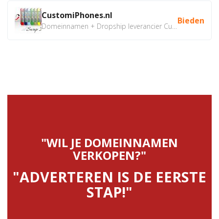
CustomiPhones.nl
Bieden
Domeinnamen + Dropship leverancier CustomiPhones.nl €350...
"WIL JE DOMEINNAMEN
VERKOPEN?"
"ADVERTEREN IS DE EERSTE
STAP!"