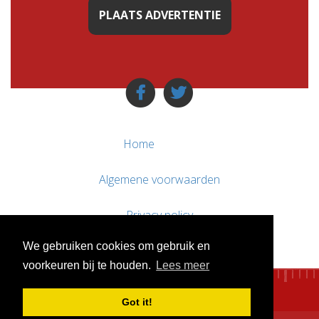
PLAATS ADVERTENTIE
Home
Algemene voorwaarden
Privacy policy
We gebruiken cookies om gebruik en
Contact / Support
voorkeuren bij te houden.
Lees meer
Got it!