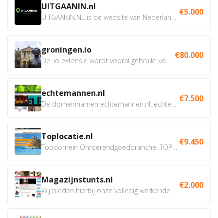
UITGAANIN.nl
€5.000
UITGAANIN.NL is dé website van Nederland waarop jij...
groningen.io
€80.000
De .io extensie wordt vooral gebruikt voor innovatie, bio en...
echtemannen.nl
€7.500
De domeinnamen echtemannen.nl, echtemannen.be en...
Toplocatie.nl
€9.450
Topdomein Onroerendgoedbranche: TOPLOCATIE.nl Betreft:...
Magazijnstunts.nl
€2.000
Wij bieden hierbij onze volledig werkende webshop aan ivm...