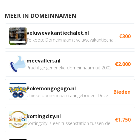
MEER IN DOMEINNAMEN
veluwevakantiechalet.nl
€300
Te koop: Domeinnaam : veluwevakantiechalet.nl Bent u...
meevallers.nl
€2.000
Prachtige generieke domeinnaam uit 2002 eventueel met social...
Pokemongogogo.nl
Bieden
Unieke domeinnaam aangeboden. Deze Domeinnamen hebben...
kortingcity.nl
€1.750
Kortingcity is een tussenstation tussen de winkelier,...