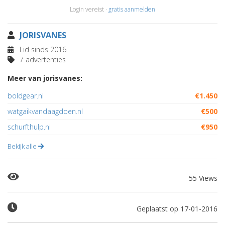
Login vereist ·
gratis aanmelden
JORISVANES
Lid sinds 2016
7 advertenties
Meer van jorisvanes:
boldgear.nl
€1.450
watgaikvandaagdoen.nl
€500
schurfthulp.nl
€950
Bekijk alle
55 Views
Geplaatst op 17-01-2016