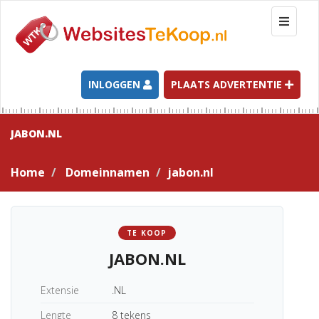
T
o
g
g
l
INLOGGEN
PLAATS ADVERTENTIE
e
n
a
JABON.NL
v
i
Home
Domeinnamen
jabon.nl
g
a
t
i
TE KOOP
o
JABON.NL
n
Extensie
.NL
Lengte
8 tekens