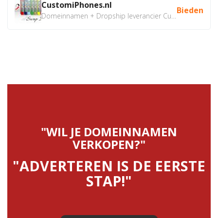
CustomiPhones.nl
Bieden
Domeinnamen + Dropship leverancier CustomiPhones.nl €350...
"WIL JE DOMEINNAMEN
VERKOPEN?"
"ADVERTEREN IS DE EERSTE
STAP!"