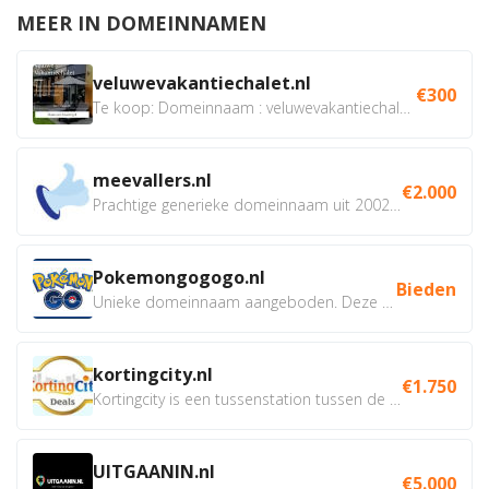
MEER IN DOMEINNAMEN
veluwevakantiechalet.nl
€300
Te koop: Domeinnaam : veluwevakantiechalet.nl Bent u...
meevallers.nl
€2.000
Prachtige generieke domeinnaam uit 2002 eventueel met social...
Pokemongogogo.nl
Bieden
Unieke domeinnaam aangeboden. Deze Domeinnamen hebben...
kortingcity.nl
€1.750
Kortingcity is een tussenstation tussen de winkelier,...
UITGAANIN.nl
€5.000