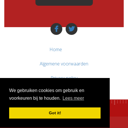
Home
Algemene voorwaarden
Privacy policy
We gebruiken cookies om gebruik en
Contact / Support
voorkeuren bij te houden.
Lees meer
Got it!
© WebsitesTeKoop.nl 2010 - 2026