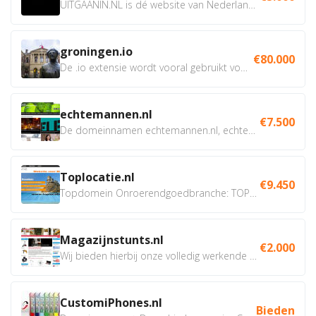
UITGAANIN.NL is dé website van Nederland waarop jij...
groningen.io
€80.000
De .io extensie wordt vooral gebruikt voor innovatie, bio en...
echtemannen.nl
€7.500
De domeinnamen echtemannen.nl, echtemannen.be en...
Toplocatie.nl
€9.450
Topdomein Onroerendgoedbranche: TOPLOCATIE.nl Betreft:...
Magazijnstunts.nl
€2.000
Wij bieden hierbij onze volledig werkende webshop aan ivm...
CustomiPhones.nl
Bieden