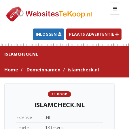
T
o
g
g
l
INLOGGEN
PLAATS ADVERTENTIE
e
n
a
ISLAMCHECK.NL
v
i
Home
Domeinnamen
islamcheck.nl
g
a
t
i
TE KOOP
o
ISLAMCHECK.NL
n
Extensie
.NL
Lengte
13 tekens