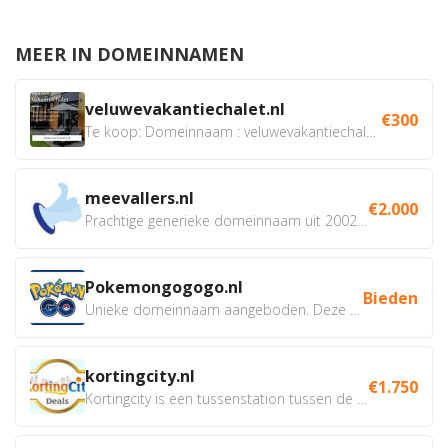
MEER IN DOMEINNAMEN
veluwevakantiechalet.nl
€300
Te koop: Domeinnaam : veluwevakantiechalet.nl Bent u...
meevallers.nl
€2.000
Prachtige generieke domeinnaam uit 2002 eventueel met social...
Pokemongogogo.nl
Bieden
Unieke domeinnaam aangeboden. Deze Domeinnamen hebben...
kortingcity.nl
€1.750
Kortingcity is een tussenstation tussen de winkelier,...