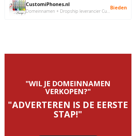
CustomiPhones.nl
Bieden
Domeinnamen + Dropship leverancier CustomiPhones.nl €350...
"WIL JE DOMEINNAMEN
VERKOPEN?"
"ADVERTEREN IS DE EERSTE
STAP!"