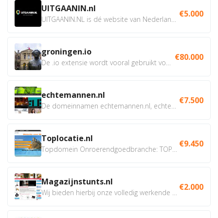
UITGAANIN.nl
€5.000
UITGAANIN.NL is dé website van Nederland waarop jij...
groningen.io
€80.000
De .io extensie wordt vooral gebruikt voor innovatie, bio en...
echtemannen.nl
€7.500
De domeinnamen echtemannen.nl, echtemannen.be en...
Toplocatie.nl
€9.450
Topdomein Onroerendgoedbranche: TOPLOCATIE.nl Betreft:...
Magazijnstunts.nl
€2.000
Wij bieden hierbij onze volledig werkende webshop aan ivm...