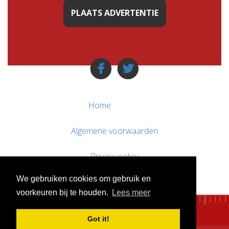
PLAATS ADVERTENTIE
Home
Algemene voorwaarden
Privacy policy
We gebruiken cookies om gebruik en
Contact / Support
voorkeuren bij te houden.
Lees meer
Got it!