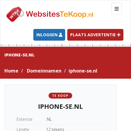
T
o
g
g
l
INLOGGEN
PLAATS ADVERTENTIE
e
n
a
IPHONE-SE.NL
v
i
Home
Domeinnamen
iphone-se.nl
g
a
t
i
TE KOOP
o
IPHONE-SE.NL
n
Extensie
.NL
Lengte
12 tekens