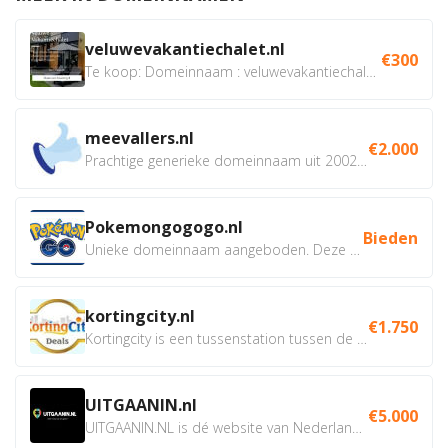
veluwevakantiechalet.nl
€300
Te koop: Domeinnaam : veluwevakantiechalet.nl Bent u...
meevallers.nl
€2.000
Prachtige generieke domeinnaam uit 2002 eventueel met social...
Pokemongogogo.nl
Bieden
Unieke domeinnaam aangeboden. Deze Domeinnamen hebben...
kortingcity.nl
€1.750
Kortingcity is een tussenstation tussen de winkelier,...
UITGAANIN.nl
€5.000
UITGAANIN.NL is dé website van Nederland waarop jij...