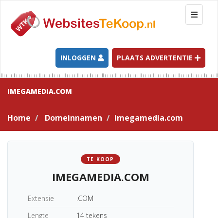
T
o
g
g
l
INLOGGEN
PLAATS ADVERTENTIE
e
n
a
IMEGAMEDIA.COM
v
i
Home
Domeinnamen
imegamedia.com
g
a
t
i
TE KOOP
o
IMEGAMEDIA.COM
n
Extensie
.COM
Lengte
14 tekens