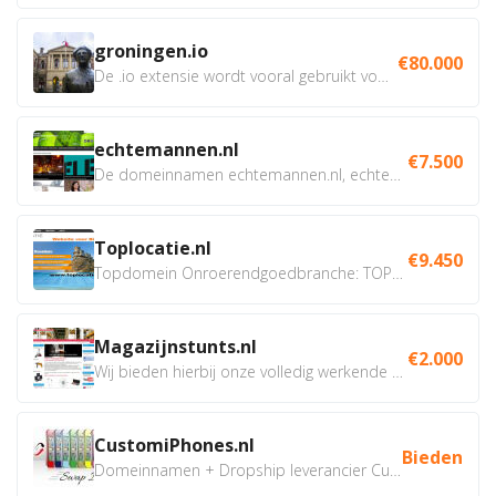
groningen.io
€80.000
De .io extensie wordt vooral gebruikt voor innovatie, bio en...
echtemannen.nl
€7.500
De domeinnamen echtemannen.nl, echtemannen.be en...
Toplocatie.nl
€9.450
Topdomein Onroerendgoedbranche: TOPLOCATIE.nl Betreft:...
Magazijnstunts.nl
€2.000
Wij bieden hierbij onze volledig werkende webshop aan ivm...
CustomiPhones.nl
Bieden
Domeinnamen + Dropship leverancier CustomiPhones.nl €350...