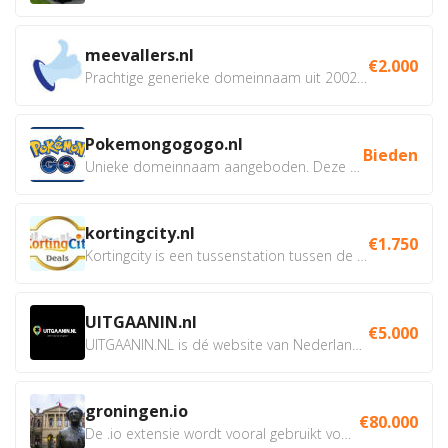
meevallers.nl
€2.000
Prachtige generieke domeinnaam uit 2002 eventueel met social...
Pokemongogogo.nl
Bieden
Unieke domeinnaam aangeboden. Deze Domeinnamen hebben...
kortingcity.nl
€1.750
Kortingcity is een tussenstation tussen de winkelier,...
UITGAANIN.nl
€5.000
UITGAANIN.NL is dé website van Nederland waarop jij...
groningen.io
€80.000
De .io extensie wordt vooral gebruikt voor innovatie, bio en...