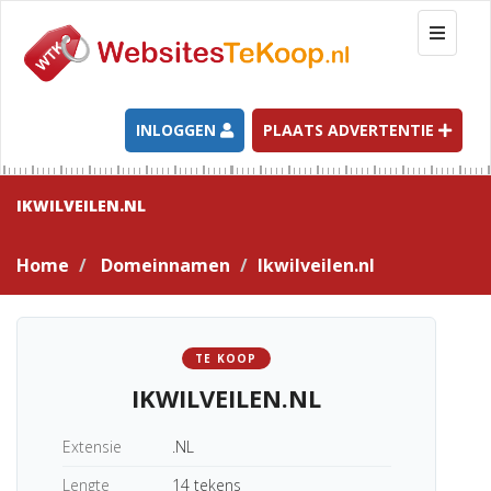
T
o
g
g
l
INLOGGEN
PLAATS ADVERTENTIE
e
n
a
IKWILVEILEN.NL
v
i
Home
Domeinnamen
Ikwilveilen.nl
g
a
t
i
TE KOOP
o
IKWILVEILEN.NL
n
Extensie
.NL
Lengte
14 tekens