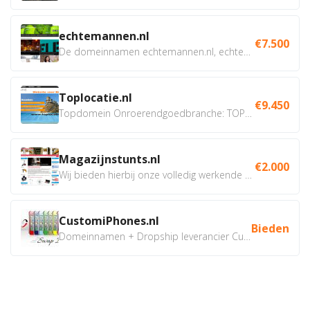
echtemannen.nl
€7.500
De domeinnamen echtemannen.nl, echtemannen.be en...
Toplocatie.nl
€9.450
Topdomein Onroerendgoedbranche: TOPLOCATIE.nl Betreft:...
Magazijnstunts.nl
€2.000
Wij bieden hierbij onze volledig werkende webshop aan ivm...
CustomiPhones.nl
Bieden
Domeinnamen + Dropship leverancier CustomiPhones.nl €350...