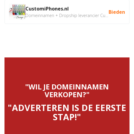
CustomiPhones.nl
Bieden
Domeinnamen + Dropship leverancier CustomiPhones.nl €350...
"WIL JE DOMEINNAMEN
VERKOPEN?"
"ADVERTEREN IS DE EERSTE
STAP!"