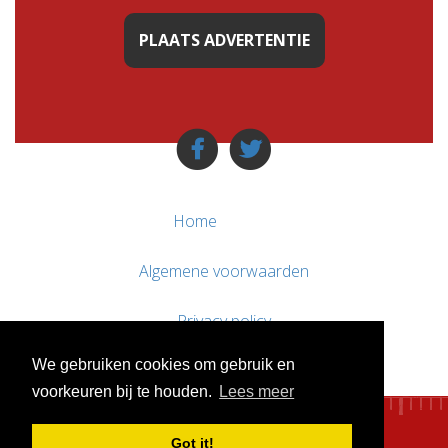
PLAATS ADVERTENTIE
Home
Algemene voorwaarden
Privacy policy
We gebruiken cookies om gebruik en
Contact / Support
voorkeuren bij te houden.
Lees meer
Got it!