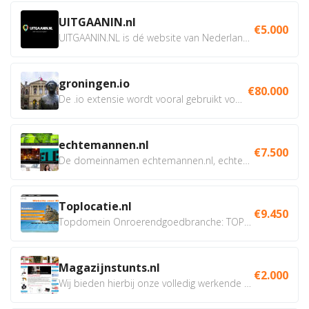
UITGAANIN.nl
€5.000
UITGAANIN.NL is dé website van Nederland waarop jij...
groningen.io
€80.000
De .io extensie wordt vooral gebruikt voor innovatie, bio en...
echtemannen.nl
€7.500
De domeinnamen echtemannen.nl, echtemannen.be en...
Toplocatie.nl
€9.450
Topdomein Onroerendgoedbranche: TOPLOCATIE.nl Betreft:...
Magazijnstunts.nl
€2.000
Wij bieden hierbij onze volledig werkende webshop aan ivm...