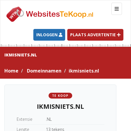
T
o
g
g
l
INLOGGEN
PLAATS ADVERTENTIE
e
n
a
IKMISNIETS.NL
v
i
Home
Domeinnamen
ikmisniets.nl
g
a
t
i
TE KOOP
o
IKMISNIETS.NL
n
Extensie
.NL
Lengte
13 tekens