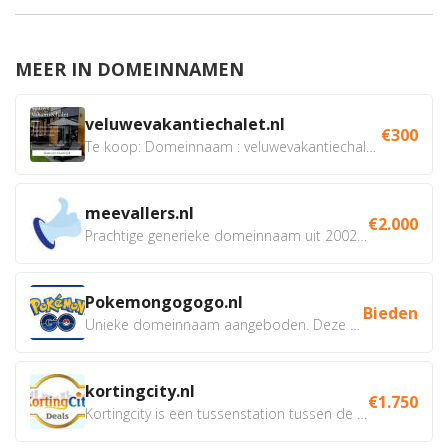
MEER IN DOMEINNAMEN
veluwevakantiechalet.nl
€300
Te koop: Domeinnaam : veluwevakantiechalet.nl Bent u...
meevallers.nl
€2.000
Prachtige generieke domeinnaam uit 2002 eventueel met social...
Pokemongogogo.nl
Bieden
Unieke domeinnaam aangeboden. Deze Domeinnamen hebben...
kortingcity.nl
€1.750
Kortingcity is een tussenstation tussen de winkelier,...