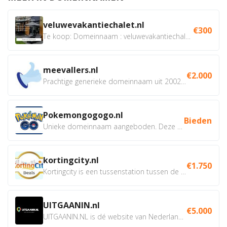
veluwevakantiechalet.nl
€300
Te koop: Domeinnaam : veluwevakantiechalet.nl Bent u...
meevallers.nl
€2.000
Prachtige generieke domeinnaam uit 2002 eventueel met social...
Pokemongogogo.nl
Bieden
Unieke domeinnaam aangeboden. Deze Domeinnamen hebben...
kortingcity.nl
€1.750
Kortingcity is een tussenstation tussen de winkelier,...
UITGAANIN.nl
€5.000
UITGAANIN.NL is dé website van Nederland waarop jij...