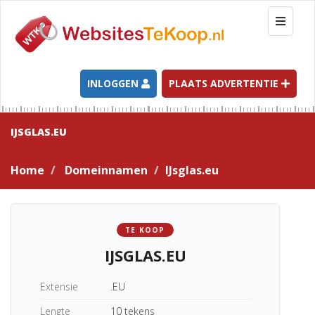
T
o
g
g
l
INLOGGEN
PLAATS ADVERTENTIE
e
n
a
IJSGLAS.EU
v
i
Home
Domeinnamen
IJsglas.eu
g
a
t
i
TE KOOP
o
IJSGLAS.EU
n
Extensie
.EU
Lengte
10 tekens