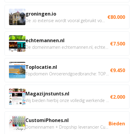
groningen.io
€80.000
De .io extensie wordt vooral gebruikt voor innovatie, bio en...
echtemannen.nl
€7.500
De domeinnamen echtemannen.nl, echtemannen.be en...
Toplocatie.nl
€9.450
Topdomein Onroerendgoedbranche: TOPLOCATIE.nl Betreft:...
Magazijnstunts.nl
€2.000
Wij bieden hierbij onze volledig werkende webshop aan ivm...
CustomiPhones.nl
Bieden
Domeinnamen + Dropship leverancier CustomiPhones.nl €350...