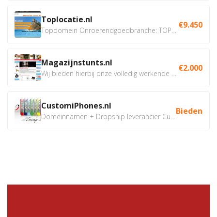
Toplocatie.nl
€9.450
Topdomein Onroerendgoedbranche: TOPLOCATIE.nl Betreft:...
Magazijnstunts.nl
€2.000
Wij bieden hierbij onze volledig werkende webshop aan ivm...
CustomiPhones.nl
Bieden
Domeinnamen + Dropship leverancier CustomiPhones.nl €350...