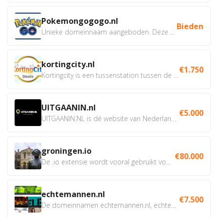
Pokemongogogo.nl
Bieden
Unieke domeinnaam aangeboden. Deze Domeinnamen hebben...
kortingcity.nl
€1.750
Kortingcity is een tussenstation tussen de winkelier,...
UITGAANIN.nl
€5.000
UITGAANIN.NL is dé website van Nederland waarop jij...
groningen.io
€80.000
De .io extensie wordt vooral gebruikt voor innovatie, bio en...
echtemannen.nl
€7.500
De domeinnamen echtemannen.nl, echtemannen.be en...