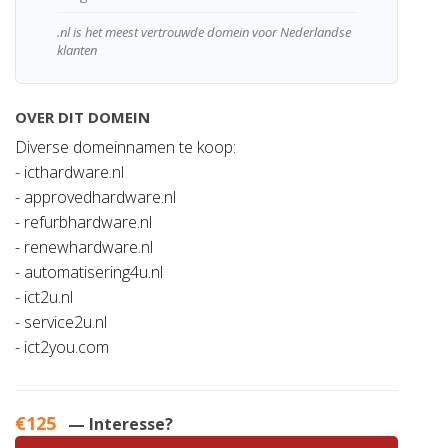
.nl is het meest vertrouwde domein voor Nederlandse
klanten
OVER DIT DOMEIN
Diverse domeinnamen te koop:
- icthardware.nl
- approvedhardware.nl
- refurbhardware.nl
- renewhardware.nl
- automatisering4u.nl
- ict2u.nl
- service2u.nl
- ict2you.com
€125
— Interesse?