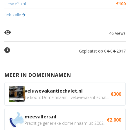
service2u.nl
€100
Bekijk alle
46 Views
Geplaatst op 04-04-2017
MEER IN DOMEINNAMEN
veluwevakantiechalet.nl
€300
Te koop: Domeinnaam : veluwevakantiechalet.nl Bent u...
meevallers.nl
€2.000
Prachtige generieke domeinnaam uit 2002 eventueel met social...