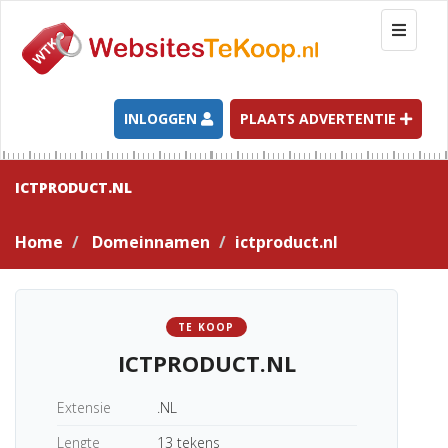
T
o
g
g
l
INLOGGEN
PLAATS ADVERTENTIE
e
n
a
ICTPRODUCT.NL
v
i
Home
Domeinnamen
ictproduct.nl
g
a
t
i
TE KOOP
o
ICTPRODUCT.NL
n
Extensie
.NL
Lengte
13 tekens