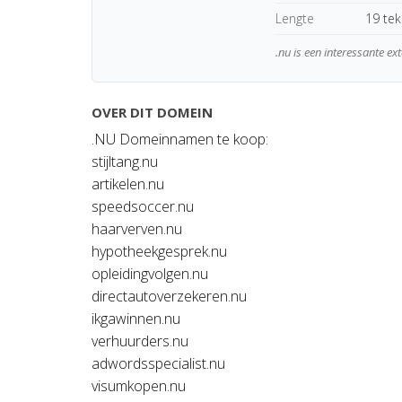
Lengte
19 te
.nu is een interessante ex
OVER DIT DOMEIN
.NU Domeinnamen te koop:
stijltang.nu
artikelen.nu
speedsoccer.nu
haarverven.nu
hypotheekgesprek.nu
opleidingvolgen.nu
directautoverzekeren.nu
ikgawinnen.nu
verhuurders.nu
adwordsspecialist.nu
visumkopen.nu