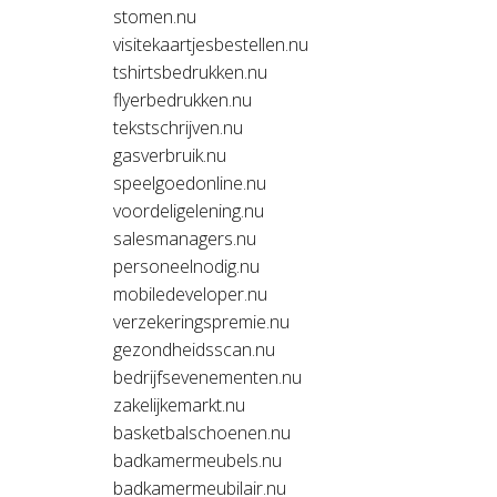
stomen.nu
visitekaartjesbestellen.nu
tshirtsbedrukken.nu
flyerbedrukken.nu
tekstschrijven.nu
gasverbruik.nu
speelgoedonline.nu
voordeligelening.nu
salesmanagers.nu
personeelnodig.nu
mobiledeveloper.nu
verzekeringspremie.nu
gezondheidsscan.nu
bedrijfsevenementen.nu
zakelijkemarkt.nu
basketbalschoenen.nu
badkamermeubels.nu
badkamermeubilair.nu