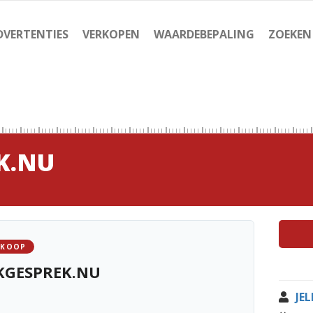
DVERTENTIES
VERKOPEN
WAARDEBEPALING
ZOEKEN
K.NU
 KOOP
KGESPREK.NU
JE