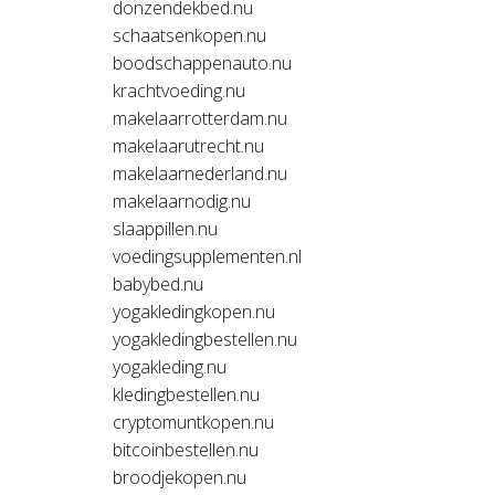
donzendekbed.nu
schaatsenkopen.nu
boodschappenauto.nu
krachtvoeding.nu
makelaarrotterdam.nu
makelaarutrecht.nu
makelaarnederland.nu
makelaarnodig.nu
slaappillen.nu
voedingsupplementen.nl
babybed.nu
yogakledingkopen.nu
yogakledingbestellen.nu
yogakleding.nu
kledingbestellen.nu
cryptomuntkopen.nu
bitcoinbestellen.nu
broodjekopen.nu