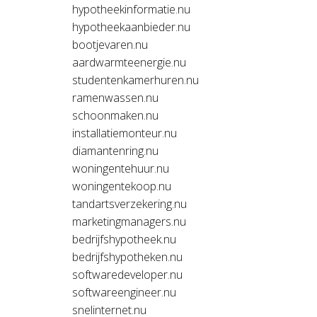
hypotheekinformatie.nu
hypotheekaanbieder.nu
bootjevaren.nu
aardwarmteenergie.nu
studentenkamerhuren.nu
ramenwassen.nu
schoonmaken.nu
installatiemonteur.nu
diamantenring.nu
woningentehuur.nu
woningentekoop.nu
tandartsverzekering.nu
marketingmanagers.nu
bedrijfshypotheek.nu
bedrijfshypotheken.nu
softwaredeveloper.nu
softwareengineer.nu
snelinternet.nu