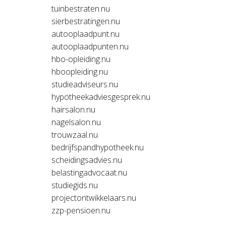
tuinbestraten.nu
sierbestratingen.nu
autooplaadpunt.nu
autooplaadpunten.nu
hbo-opleiding.nu
hboopleiding.nu
studieadviseurs.nu
hypotheekadviesgesprek.nu
hairsalon.nu
nagelsalon.nu
trouwzaal.nu
bedrijfspandhypotheek.nu
scheidingsadvies.nu
belastingadvocaat.nu
studiegids.nu
projectontwikkelaars.nu
zzp-pensioen.nu