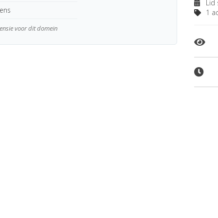
Lid 
kens
1 ad
tensie voor dit domein