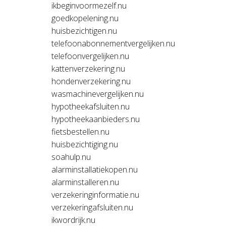
ikbeginvoormezelf.nu
goedkopelening.nu
huisbezichtigen.nu
telefoonabonnementvergelijken.nu
telefoonvergelijken.nu
kattenverzekering.nu
hondenverzekering.nu
wasmachinevergelijken.nu
hypotheekafsluiten.nu
hypotheekaanbieders.nu
fietsbestellen.nu
huisbezichtiging.nu
soahulp.nu
alarminstallatiekopen.nu
alarminstalleren.nu
verzekeringinformatie.nu
verzekeringafsluiten.nu
ikwordrijk.nu