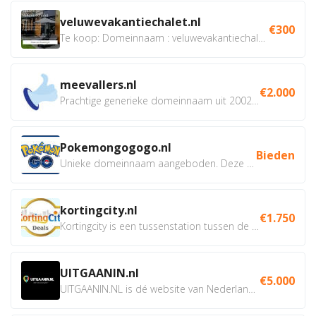
veluwevakantiechalet.nl
€300
Te koop: Domeinnaam : veluwevakantiechalet.nl Bent u...
meevallers.nl
€2.000
Prachtige generieke domeinnaam uit 2002 eventueel met social...
Pokemongogogo.nl
Bieden
Unieke domeinnaam aangeboden. Deze Domeinnamen hebben...
kortingcity.nl
€1.750
Kortingcity is een tussenstation tussen de winkelier,...
UITGAANIN.nl
€5.000
UITGAANIN.NL is dé website van Nederland waarop jij...