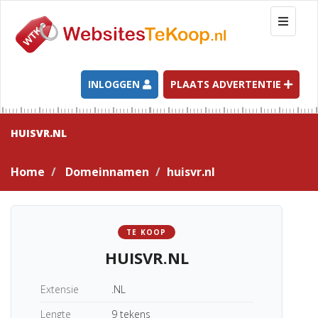
T
o
g
g
l
INLOGGEN
PLAATS ADVERTENTIE
e
n
a
HUISVR.NL
v
i
Home
Domeinnamen
huisvr.nl
g
a
t
i
TE KOOP
o
HUISVR.NL
n
Extensie
.NL
Lengte
9 tekens