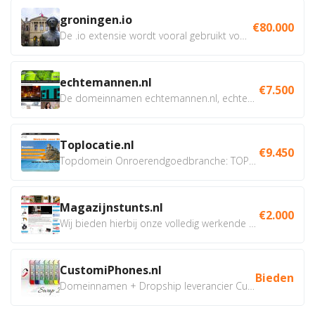
groningen.io
€80.000
De .io extensie wordt vooral gebruikt voor innovatie, bio en...
echtemannen.nl
€7.500
De domeinnamen echtemannen.nl, echtemannen.be en...
Toplocatie.nl
€9.450
Topdomein Onroerendgoedbranche: TOPLOCATIE.nl Betreft:...
Magazijnstunts.nl
€2.000
Wij bieden hierbij onze volledig werkende webshop aan ivm...
CustomiPhones.nl
Bieden
Domeinnamen + Dropship leverancier CustomiPhones.nl €350...