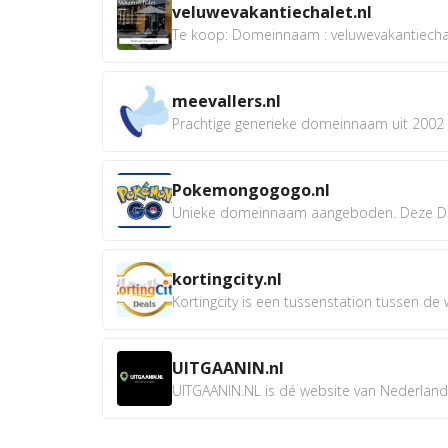
veluwevakantiechalet.nl
Te koop: Domeinnaam : veluwevakantiechale
meevallers.nl
Prachtige generieke domeinnaam uit 2002 e
Pokemongogogo.nl
Unieke domeinnaam aangeboden. Deze D
kortingcity.nl
Kortingcity is een tussenstation tussen de wi
UITGAANIN.nl
UITGAANIN.NL is dé website van Nederland w