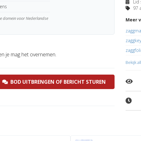
Lid 
kens
97 a
wde domein voor Nederlandse
Meer v
zaggmat
zaggkey
zaggfoli
n je mag het overnemen.
Bekijk a
BOD UITBRENGEN OF BERICHT STUREN