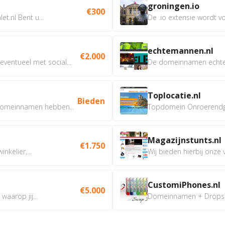
groningen.io
€300
t.nl Bent u...
De .io extensie wordt vo
echtemannen.nl
€2.000
ventueel met social...
De domeinnamen echtem
Toplocatie.nl
Bieden
omeinnamen hebben...
Topdomein Onroerendgoe
Magazijnstunts.nl
€1.750
nkelier,...
Wij bieden hierbij onze
CustomiPhones.nl
€5.000
aarop jij...
Domeinnamen + Dropship