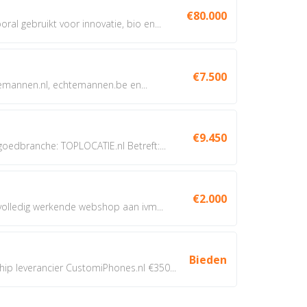
€80.000
oral gebruikt voor innovatie, bio en...
€7.500
annen.nl, echtemannen.be en...
€9.450
dbranche: TOPLOCATIE.nl Betreft:...
€2.000
 volledig werkende webshop aan ivm...
Bieden
 leverancier CustomiPhones.nl €350...