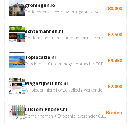
groningen.io
€80.000
De .io extensie wordt vooral gebruikt voor innovatie, bio en...
echtemannen.nl
€7.500
De domeinnamen echtemannen.nl, echtemannen.be en...
Toplocatie.nl
€9.450
Topdomein Onroerendgoedbranche: TOPLOCATIE.nl Betreft:...
Magazijnstunts.nl
€2.000
Wij bieden hierbij onze volledig werkende webshop aan ivm...
CustomiPhones.nl
Bieden
Domeinnamen + Dropship leverancier CustomiPhones.nl €350...