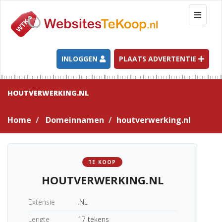
T
o
g
g
l
INLOGGEN
PLAATS ADVERTENTIE
e
n
a
HOUTVERWERKING.NL
v
i
Home
Domeinnamen
houtverwerking.nl
g
a
t
i
TE KOOP
o
HOUTVERWERKING.NL
n
Extensie
.NL
Lengte
17 tekens