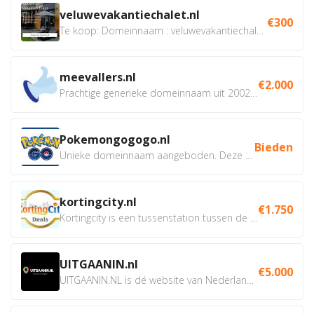
veluwevakantiechalet.nl
€300
Te koop: Domeinnaam : veluwevakantiechalet.nl Bent u...
meevallers.nl
€2.000
Prachtige generieke domeinnaam uit 2002 eventueel met social...
Pokemongogogo.nl
Bieden
Unieke domeinnaam aangeboden. Deze Domeinnamen hebben...
kortingcity.nl
€1.750
Kortingcity is een tussenstation tussen de winkelier,...
UITGAANIN.nl
€5.000
UITGAANIN.NL is dé website van Nederland waarop jij...