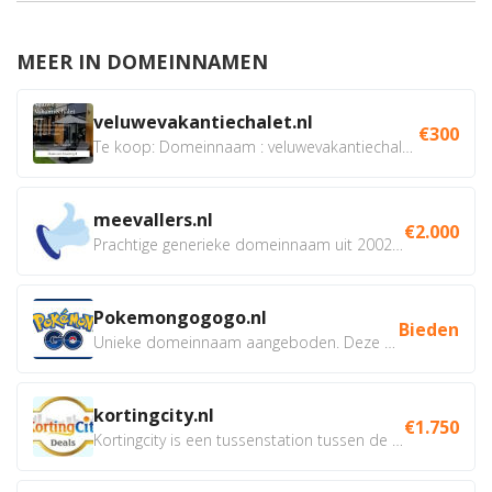
MEER IN DOMEINNAMEN
veluwevakantiechalet.nl
€300
Te koop: Domeinnaam : veluwevakantiechalet.nl Bent u...
meevallers.nl
€2.000
Prachtige generieke domeinnaam uit 2002 eventueel met social...
Pokemongogogo.nl
Bieden
Unieke domeinnaam aangeboden. Deze Domeinnamen hebben...
kortingcity.nl
€1.750
Kortingcity is een tussenstation tussen de winkelier,...