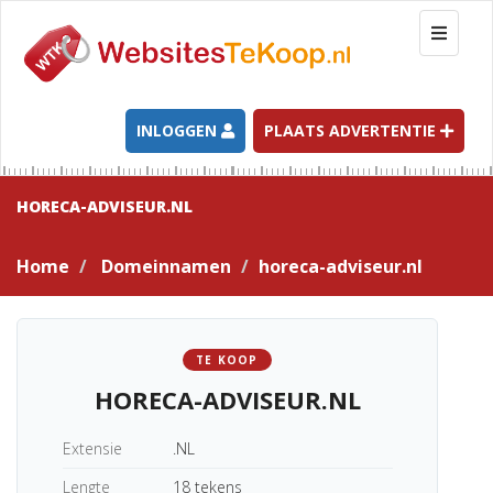
T
o
g
g
l
INLOGGEN
PLAATS ADVERTENTIE
e
n
a
HORECA-ADVISEUR.NL
v
i
Home
Domeinnamen
horeca-adviseur.nl
g
a
t
i
TE KOOP
o
HORECA-ADVISEUR.NL
n
Extensie
.NL
Lengte
18 tekens