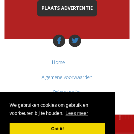
PLAATS ADVERTENTIE
Home
Algemene voorwaarden
Privacy policy
We gebruiken cookies om gebruik en
Contact / Support
voorkeuren bij te houden.
Lees meer
Got it!