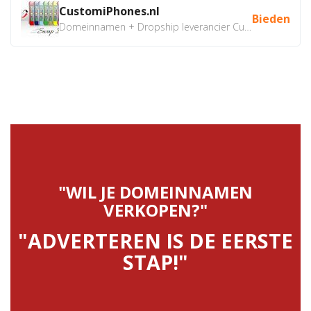
CustomiPhones.nl
Bieden
Domeinnamen + Dropship leverancier CustomiPhones.nl €350...
"WIL JE DOMEINNAMEN
VERKOPEN?"
"ADVERTEREN IS DE EERSTE
STAP!"