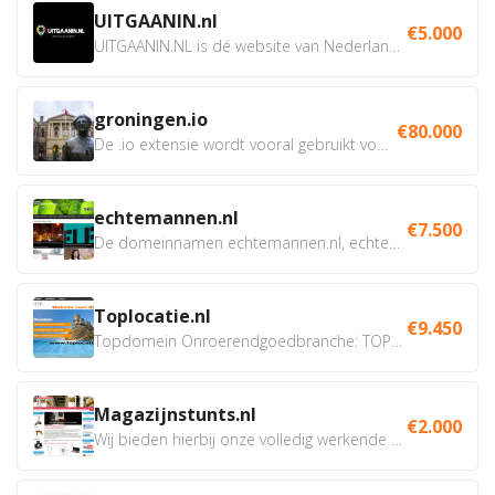
UITGAANIN.nl
€5.000
UITGAANIN.NL is dé website van Nederland waarop jij...
groningen.io
€80.000
De .io extensie wordt vooral gebruikt voor innovatie, bio en...
echtemannen.nl
€7.500
De domeinnamen echtemannen.nl, echtemannen.be en...
Toplocatie.nl
€9.450
Topdomein Onroerendgoedbranche: TOPLOCATIE.nl Betreft:...
Magazijnstunts.nl
€2.000
Wij bieden hierbij onze volledig werkende webshop aan ivm...