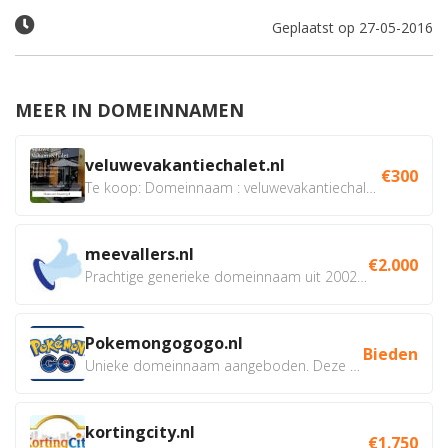
Geplaatst op 27-05-2016
MEER IN DOMEINNAMEN
veluwevakantiechalet.nl
€300
Te koop: Domeinnaam : veluwevakantiechalet.nl Bent u...
meevallers.nl
€2.000
Prachtige generieke domeinnaam uit 2002 eventueel met social...
Pokemongogogo.nl
Bieden
Unieke domeinnaam aangeboden. Deze Domeinnamen hebben...
kortingcity.nl
€1.750