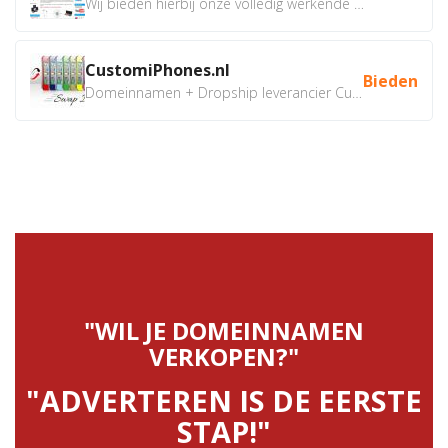
Wij bieden hierbij onze volledig werkende webshop aan ivm...
CustomiPhones.nl
Bieden
Domeinnamen + Dropship leverancier CustomiPhones.nl €350...
"WIL JE DOMEINNAMEN
VERKOPEN?"
"ADVERTEREN IS DE EERSTE
STAP!"