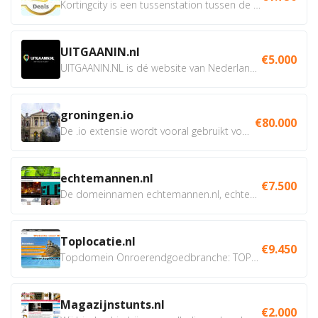
Kortingcity is een tussenstation tussen de winkelier,...
UITGAANIN.nl
€5.000
UITGAANIN.NL is dé website van Nederland waarop jij...
groningen.io
€80.000
De .io extensie wordt vooral gebruikt voor innovatie, bio en...
echtemannen.nl
€7.500
De domeinnamen echtemannen.nl, echtemannen.be en...
Toplocatie.nl
€9.450
Topdomein Onroerendgoedbranche: TOPLOCATIE.nl Betreft:...
Magazijnstunts.nl
€2.000