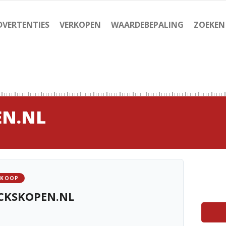
DVERTENTIES
VERKOPEN
WAARDEBEPALING
ZOEKEN
EN.NL
 KOOP
CKSKOPEN.NL