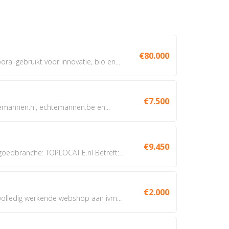
€80.000
oral gebruikt voor innovatie, bio en...
€7.500
annen.nl, echtemannen.be en...
€9.450
dbranche: TOPLOCATIE.nl Betreft:...
€2.000
 volledig werkende webshop aan ivm...