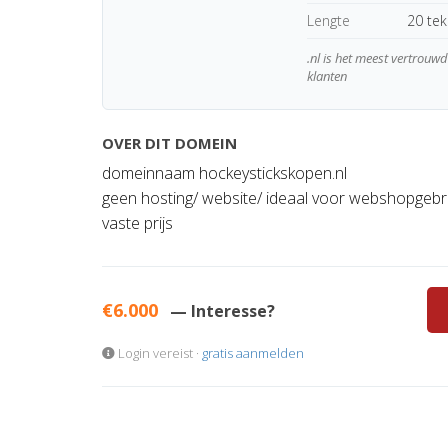
Lengte
20 te
.nl is het meest vertrou
klanten
OVER DIT DOMEIN
domeinnaam hockeystickskopen.nl
geen hosting/ website/ ideaal voor webshopgebr
vaste prijs
€6.000
— Interesse?
Login vereist ·
gratis aanmelden