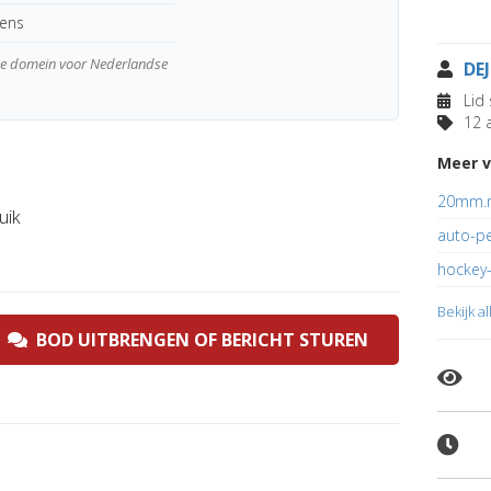
kens
wde domein voor Nederlandse
DE
Lid 
12 a
Meer v
20mm.n
uik
auto-pe
hockey-
Bekijk a
BOD UITBRENGEN OF BERICHT STUREN