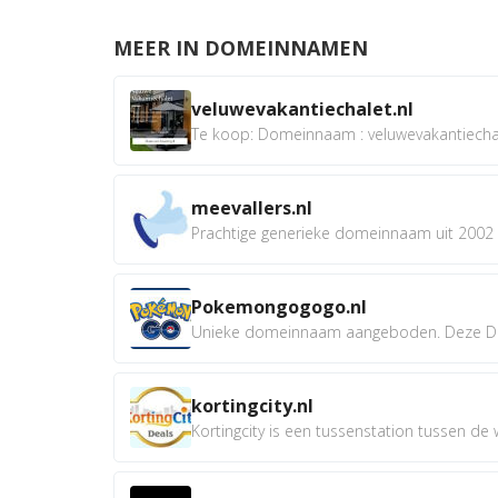
MEER IN DOMEINNAMEN
veluwevakantiechalet.nl
Te koop: Domeinnaam : veluwevakantiechale
meevallers.nl
Prachtige generieke domeinnaam uit 2002 e
Pokemongogogo.nl
Unieke domeinnaam aangeboden. Deze D
kortingcity.nl
Kortingcity is een tussenstation tussen de wi