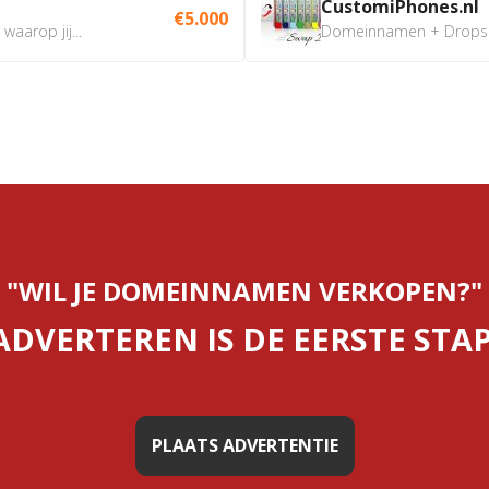
CustomiPhones.nl
€5.000
aarop jij...
Domeinnamen + Dropship
"WIL JE DOMEINNAMEN VERKOPEN?"
ADVERTEREN IS DE EERSTE STAP
PLAATS ADVERTENTIE