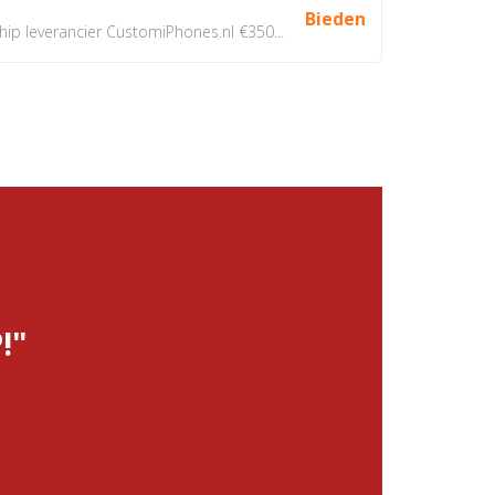
Bieden
 leverancier CustomiPhones.nl €350...
!"