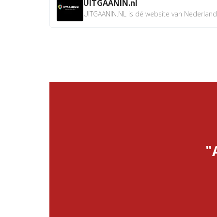
UITGAANIN.nl
UITGAANIN.NL is dé website van Nederland w
"