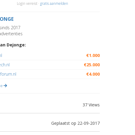
Login vereist ·
gratis aanmelden
JONGE
sinds 2017
dvertenties
an Dejonge:
l
€1.000
ch.nl
€25.000
forum.nl
€4.000
lle
37 Views
Geplaatst op 22-09-2017