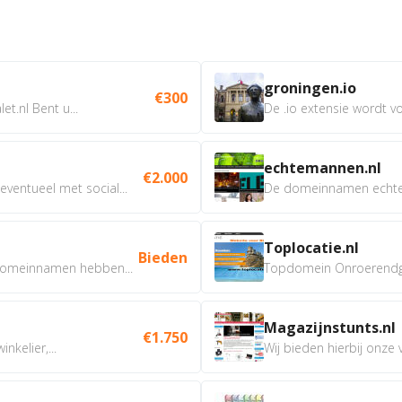
groningen.io
€300
t.nl Bent u...
De .io extensie wordt vo
echtemannen.nl
€2.000
ventueel met social...
De domeinnamen echtem
Toplocatie.nl
Bieden
omeinnamen hebben...
Topdomein Onroerendgoe
Magazijnstunts.nl
€1.750
nkelier,...
Wij bieden hierbij onze