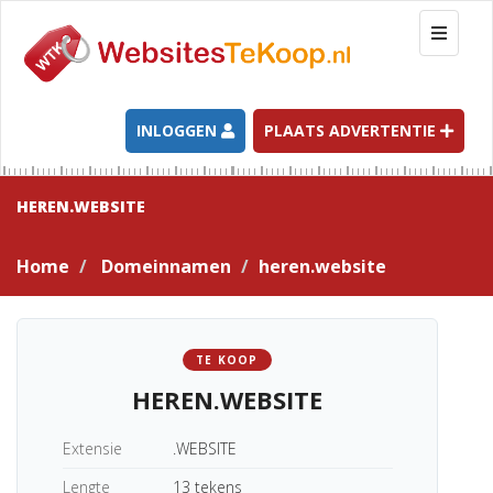
T
o
g
g
l
INLOGGEN
PLAATS ADVERTENTIE
e
n
a
HEREN.WEBSITE
v
i
Home
Domeinnamen
heren.website
g
a
t
i
TE KOOP
o
HEREN.WEBSITE
n
Extensie
.WEBSITE
Lengte
13 tekens