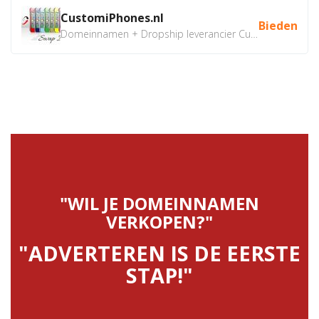
CustomiPhones.nl
Bieden
Domeinnamen + Dropship leverancier CustomiPhones.nl €350...
"WIL JE DOMEINNAMEN
VERKOPEN?"
"ADVERTEREN IS DE EERSTE
STAP!"