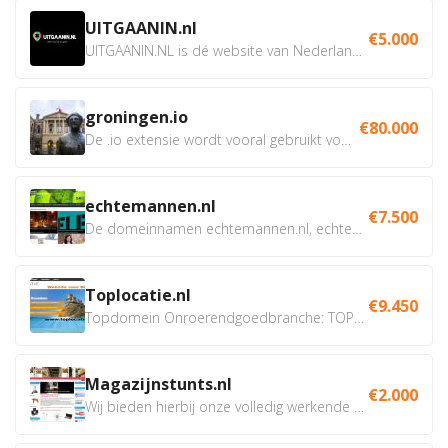
UITGAANIN.nl
€5.000
UITGAANIN.NL is dé website van Nederland waarop jij...
groningen.io
€80.000
De .io extensie wordt vooral gebruikt voor innovatie, bio en...
echtemannen.nl
€7.500
De domeinnamen echtemannen.nl, echtemannen.be en...
Toplocatie.nl
€9.450
Topdomein Onroerendgoedbranche: TOPLOCATIE.nl Betreft:...
Magazijnstunts.nl
€2.000
Wij bieden hierbij onze volledig werkende webshop aan ivm...