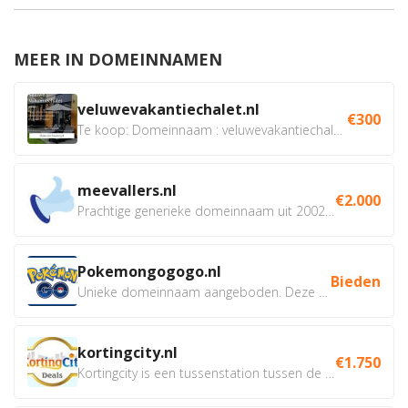
MEER IN DOMEINNAMEN
veluwevakantiechalet.nl
€300
Te koop: Domeinnaam : veluwevakantiechalet.nl Bent u...
meevallers.nl
€2.000
Prachtige generieke domeinnaam uit 2002 eventueel met social...
Pokemongogogo.nl
Bieden
Unieke domeinnaam aangeboden. Deze Domeinnamen hebben...
kortingcity.nl
€1.750
Kortingcity is een tussenstation tussen de winkelier,...