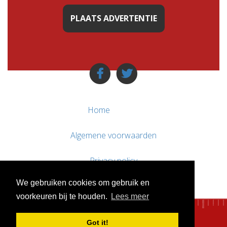
PLAATS ADVERTENTIE
Home
Algemene voorwaarden
Privacy policy
We gebruiken cookies om gebruik en
Contact / Support
voorkeuren bij te houden.
Lees meer
Got it!