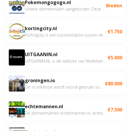
Pokemongogogo.nl
Bieden
Unieke domeinnaam aangeboden. Deze Domeinnamen hebben...
kortingcity.nl
€1.750
Kortingcity is een tussenstation tussen de winkelier,...
UITGAANIN.nl
€5.000
UITGAANIN.NL is dé website van Nederland waarop jij...
groningen.io
€80.000
De .io extensie wordt vooral gebruikt voor innovatie, bio en...
echtemannen.nl
€7.500
De domeinnamen echtemannen.nl, echtemannen.be en...