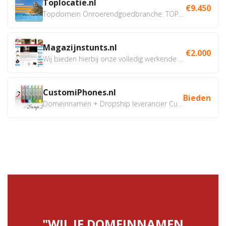
Toplocatie.nl
€9.450
Topdomein Onroerendgoedbranche: TOPLOCATIE.nl Betreft:...
Magazijnstunts.nl
€2.000
Wij bieden hierbij onze volledig werkende webshop aan ivm...
CustomiPhones.nl
Bieden
Domeinnamen + Dropship leverancier CustomiPhones.nl €350...
"WIL JE DOMEINNAMEN