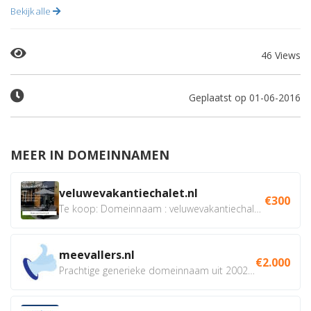
Bekijk alle
46 Views
Geplaatst op 01-06-2016
MEER IN DOMEINNAMEN
veluwevakantiechalet.nl
€300
Te koop: Domeinnaam : veluwevakantiechalet.nl Bent u...
meevallers.nl
€2.000
Prachtige generieke domeinnaam uit 2002 eventueel met social...