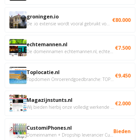
groningen.io
€80.000
De .io extensie wordt vooral gebruikt voor innovatie, bio en...
echtemannen.nl
€7.500
De domeinnamen echtemannen.nl, echtemannen.be en...
Toplocatie.nl
€9.450
Topdomein Onroerendgoedbranche: TOPLOCATIE.nl Betreft:...
Magazijnstunts.nl
€2.000
Wij bieden hierbij onze volledig werkende webshop aan ivm...
CustomiPhones.nl
Bieden
Domeinnamen + Dropship leverancier CustomiPhones.nl €350...