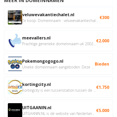
MEER IN DOMEINNAMEN
veluwevakantiechalet.nl
€300
Te koop: Domeinnaam : veluwevakantiechalet.nl Bent u...
meevallers.nl
€2.000
Prachtige generieke domeinnaam uit 2002 eventueel met social...
Pokemongogogo.nl
Bieden
Unieke domeinnaam aangeboden. Deze Domeinnamen hebben...
kortingcity.nl
€1.750
Kortingcity is een tussenstation tussen de winkelier,...
UITGAANIN.nl
€5.000
UITGAANIN.NL is dé website van Nederland waarop jij...