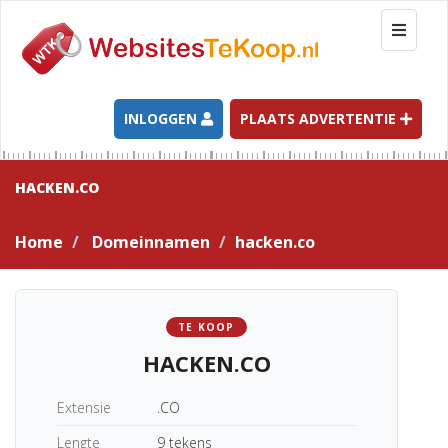
T
o
g
g
l
INLOGGEN
PLAATS ADVERTENTIE
e
n
a
HACKEN.CO
v
i
Home
Domeinnamen
hacken.co
g
a
t
i
TE KOOP
o
HACKEN.CO
n
Extensie
.CO
Lengte
9 tekens