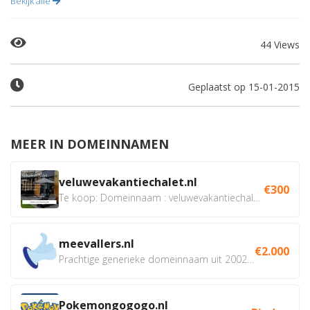
Bekijk alle
44 Views
Geplaatst op 15-01-2015
MEER IN DOMEINNAMEN
veluwevakantiechalet.nl
€300
Te koop: Domeinnaam : veluwevakantiechalet.nl Bent u...
meevallers.nl
€2.000
Prachtige generieke domeinnaam uit 2002 eventueel met social...
Pokemongogogo.nl