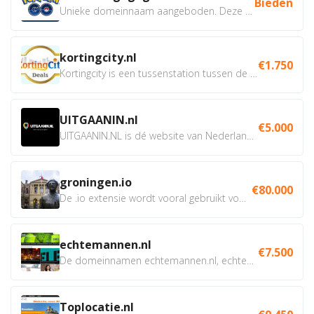
Bieden
Unieke domeinnaam aangeboden. Deze Domeinnamen hebben...
kortingcity.nl
€1.750
Kortingcity is een tussenstation tussen de winkelier,...
UITGAANIN.nl
€5.000
UITGAANIN.NL is dé website van Nederland waarop jij...
groningen.io
€80.000
De .io extensie wordt vooral gebruikt voor innovatie, bio en...
echtemannen.nl
€7.500
De domeinnamen echtemannen.nl, echtemannen.be en...
Toplocatie.nl