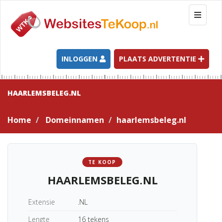
T
o
g
g
l
INLOGGEN
PLAATS ADVERTENTIE
e
n
a
HAARLEMSBELEG.NL
v
i
Home
Domeinnamen
haarlemsbeleg.nl
g
a
t
i
TE KOOP
o
HAARLEMSBELEG.NL
n
Extensie
.NL
Lengte
16 tekens