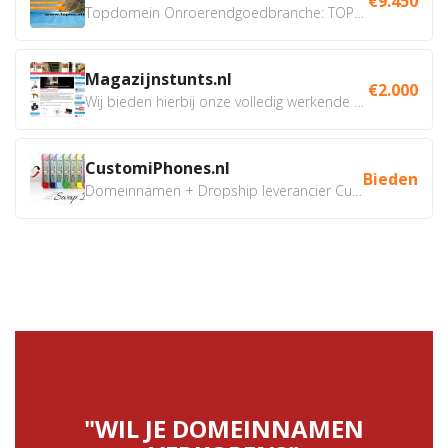
€9.450
Topdomein Onroerendgoedbranche: TOPLOCATIE.nl Betreft:...
Magazijnstunts.nl
€2.000
Wij bieden hierbij onze volledig werkende webshop aan ivm...
CustomiPhones.nl
Bieden
Domeinnamen + Dropship leverancier CustomiPhones.nl €350...
"WIL JE DOMEINNAMEN