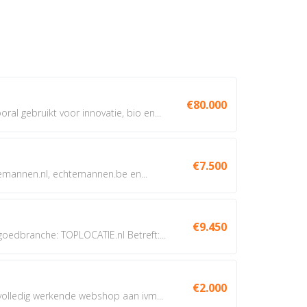
€80.000
oral gebruikt voor innovatie, bio en...
€7.500
annen.nl, echtemannen.be en...
€9.450
dbranche: TOPLOCATIE.nl Betreft:...
€2.000
 volledig werkende webshop aan ivm...