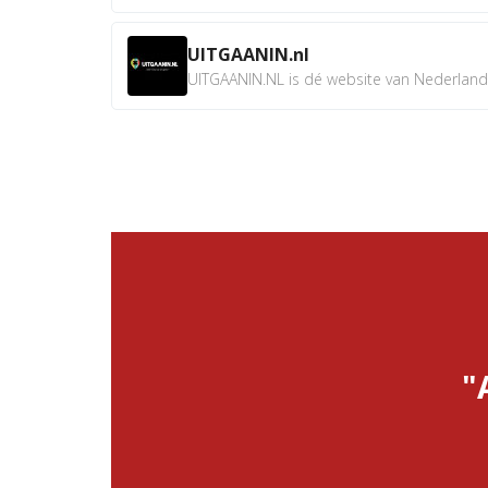
UITGAANIN.nl
UITGAANIN.NL is dé website van Nederland w
"