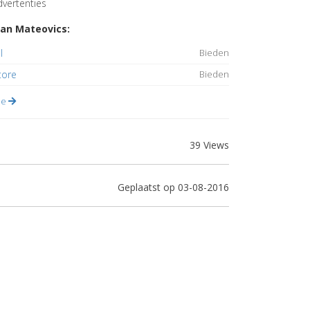
vertenties
an Mateovics:
l
Bieden
tore
Bieden
lle
39 Views
Geplaatst op 03-08-2016