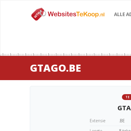
ALLE A
GTAGO.BE
TE
GTA
Extensie
.BE
Lengte
8 tek