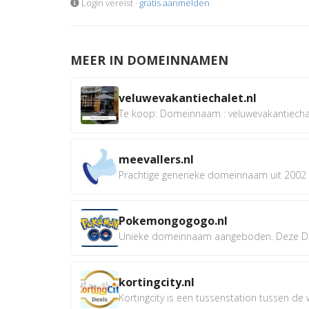
Login vereist ·
gratis aanmelden
MEER IN DOMEINNAMEN
veluwevakantiechalet.nl
Te koop: Domeinnaam : veluwevakantiechale
meevallers.nl
Prachtige generieke domeinnaam uit 2002 e
Pokemongogogo.nl
Unieke domeinnaam aangeboden. Deze D
kortingcity.nl
Kortingcity is een tussenstation tussen de wi