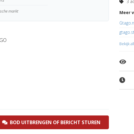
3 ad
gische markt
Meer v
Gtago.n
gtago.s
 GO
Bekijk a
BOD UITBRENGEN OF BERICHT STUREN