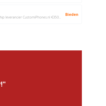
Bieden
 leverancier CustomiPhones.nl €350...
!"