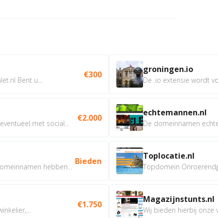
groningen.io
€300
t.nl Bent u...
De .io extensie wordt vo
echtemannen.nl
€2.000
ventueel met social...
De domeinnamen echtem
Toplocatie.nl
Bieden
omeinnamen hebben...
Topdomein Onroerendgoe
Magazijnstunts.nl
€1.750
nkelier,...
Wij bieden hierbij onze