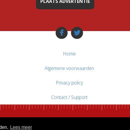
PLAATS ADVERTENTIE
Home
Algemene voorwaarden
Privacy policy
Contact / Support
uden.
Lees meer
© WebsitesTeKoop.nl 2010 - 2026