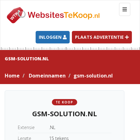
T
o
g
g
l
INLOGGEN
PLAATS ADVERTENTIE
e
n
a
GSM-SOLUTION.NL
v
i
Home
Domeinnamen
gsm-solution.nl
g
a
t
i
TE KOOP
o
GSM-SOLUTION.NL
n
Extensie
.NL
Lengte
15 tekens