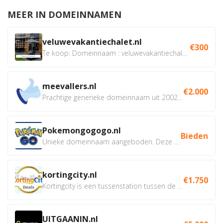
MEER IN DOMEINNAMEN
veluwevakantiechalet.nl
€300
Te koop: Domeinnaam : veluwevakantiechalet.nl Bent u...
meevallers.nl
€2.000
Prachtige generieke domeinnaam uit 2002 eventueel met social...
Pokemongogogo.nl
Bieden
Unieke domeinnaam aangeboden. Deze Domeinnamen hebben...
kortingcity.nl
€1.750
Kortingcity is een tussenstation tussen de winkelier,...
UITGAANIN.nl