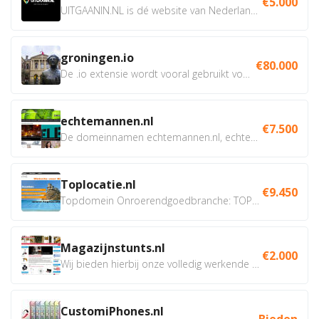
€5.000
UITGAANIN.NL is dé website van Nederland waarop jij...
groningen.io
€80.000
De .io extensie wordt vooral gebruikt voor innovatie, bio en...
echtemannen.nl
€7.500
De domeinnamen echtemannen.nl, echtemannen.be en...
Toplocatie.nl
€9.450
Topdomein Onroerendgoedbranche: TOPLOCATIE.nl Betreft:...
Magazijnstunts.nl
€2.000
Wij bieden hierbij onze volledig werkende webshop aan ivm...
CustomiPhones.nl
Bieden