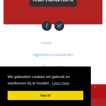
PLAATS ADVERTENTIE
Home
Algemene voorwaarden
Privacy policy
We gebruiken cookies om gebruik en
Contact / Support
voorkeuren bij te houden.
Lees meer
Got it!
© WebsitesTeKoop.nl 2010 - 2026