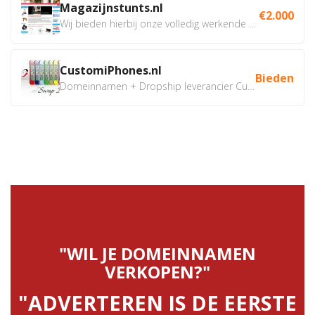
Magazijnstunts.nl
€2.000
Wij bieden hierbij onze volledig werkende webshop aan ivm...
CustomiPhones.nl
Bieden
Domeinnamen + Dropship leverancier CustomiPhones.nl €350...
"WIL JE DOMEINNAMEN
VERKOPEN?"
"ADVERTEREN IS DE EERSTE