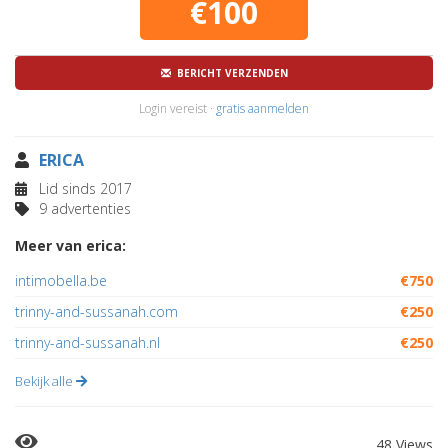
€100
BERICHT VERZENDEN
Login vereist ·
gratis aanmelden
ERICA
Lid sinds 2017
9 advertenties
Meer van erica:
intimobella.be
€750
trinny-and-sussanah.com
€250
trinny-and-sussanah.nl
€250
Bekijk alle
48 Views