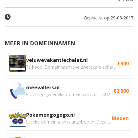
Geplaatst op 29-03-2017
MEER IN DOMEINNAMEN
veluwevakantiechalet.nl
€300
Te koop: Domeinnaam : veluwevakantiechalet.nl Bent u...
meevallers.nl
€2.000
Prachtige generieke domeinnaam uit 2002 eventueel met social...
Pokemongogogo.nl
Bieden
Unieke domeinnaam aangeboden. Deze Domeinnamen hebben...