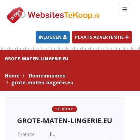
T
o
g
g
l
INLOGGEN
PLAATS ADVERTENTIE
e
n
a
GROTE-MATEN-LINGERIE.EU
v
i
Home
Domeinnamen
g
grote-maten-lingerie.eu
a
t
i
o
TE KOOP
n
GROTE-MATEN-LINGERIE.EU
Extensie
.EU