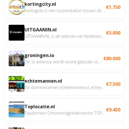
kortingcity.nl
€1.750
Kortingcity is een tussenstation tussen de winkelier,...
UITGAANIN.nl
€5.000
UITGAANIN.NL is dé website van Nederland waarop jij...
groningen.io
€80.000
De .io extensie wordt vooral gebruikt voor innovatie, bio en...
echtemannen.nl
€7.500
De domeinnamen echtemannen.nl, echtemannen.be en...
Toplocatie.nl
€9.450
Topdomein Onroerendgoedbranche: TOPLOCATIE.nl Betreft:...