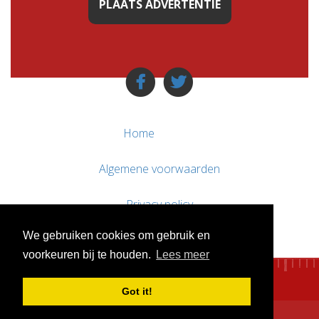
PLAATS ADVERTENTIE
Home
Algemene voorwaarden
Privacy policy
We gebruiken cookies om gebruik en
Contact / Support
voorkeuren bij te houden.
Lees meer
Got it!