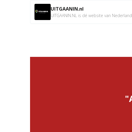
UITGAANIN.nl
UITGAANIN.NL is dé website van Nederland w
"