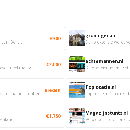
groningen.io
€300
t.nl Bent u...
De .io extensie wordt vo
echtemannen.nl
€2.000
ventueel met social...
De domeinnamen echtem
Toplocatie.nl
Bieden
omeinnamen hebben...
Topdomein Onroerendgoe
Magazijnstunts.nl
€1.750
nkelier,...
Wij bieden hierbij onze