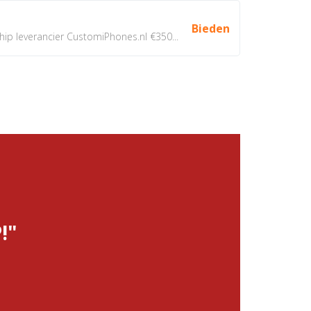
Bieden
 leverancier CustomiPhones.nl €350...
!"