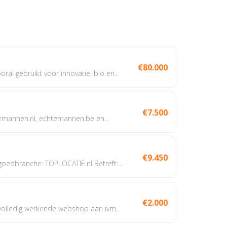
€80.000
oral gebruikt voor innovatie, bio en...
€7.500
annen.nl, echtemannen.be en...
€9.450
dbranche: TOPLOCATIE.nl Betreft:...
€2.000
 volledig werkende webshop aan ivm...