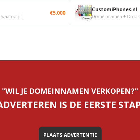
CustomiPhones.nl
€5.000
aarop jij...
Domeinnamen + Dropship
"WIL JE DOMEINNAMEN VERKOPEN?"
ADVERTEREN IS DE EERSTE STAP
PLAATS ADVERTENTIE