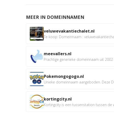
MEER IN DOMEINNAMEN
veluwevakantiechalet.nl
Te koop: Domeinnaam : veluwevakantiechale
meevallers.nl
Prachtige generieke domeinnaam uit 2002 e
Pokemongogogo.nl
Unieke domeinnaam aangeboden. Deze D
kortingcity.nl
Kortingcity is een tussenstation tussen de wi