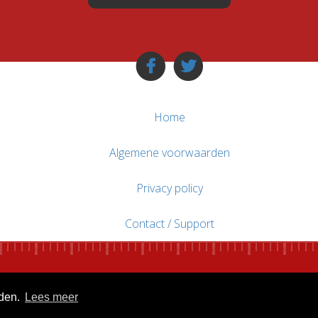
Home
Algemene voorwaarden
Privacy policy
Contact / Support
uden.
Lees meer
© WebsitesTeKoop.nl 2010 - 2026