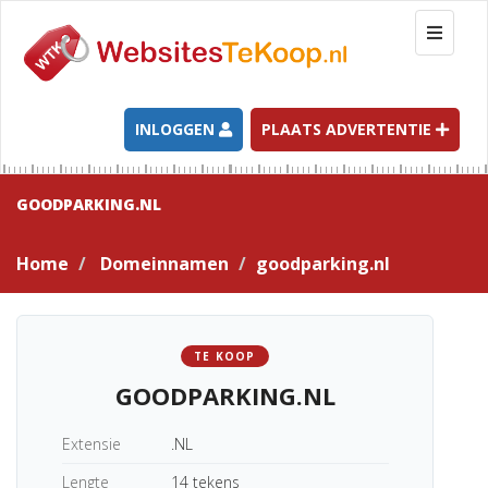
T
o
g
g
l
INLOGGEN
PLAATS ADVERTENTIE
e
n
a
GOODPARKING.NL
v
i
Home
Domeinnamen
goodparking.nl
g
a
t
i
TE KOOP
o
GOODPARKING.NL
n
Extensie
.NL
Lengte
14 tekens