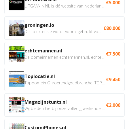
€5.000
UITGAANIN.NL is dé website van Nederland waarop jij...
groningen.io
€80.000
De .io extensie wordt vooral gebruikt voor innovatie, bio en...
echtemannen.nl
€7.500
De domeinnamen echtemannen.nl, echtemannen.be en...
Toplocatie.nl
€9.450
Topdomein Onroerendgoedbranche: TOPLOCATIE.nl Betreft:...
Magazijnstunts.nl
€2.000
Wij bieden hierbij onze volledig werkende webshop aan ivm...
CustomiPhones.nl