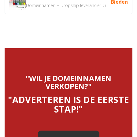
Bieden
Domeinnamen + Dropship leverancier CustomiPhones.nl €350...
"WIL JE DOMEINNAMEN
VERKOPEN?"
"ADVERTEREN IS DE EERSTE
STAP!"