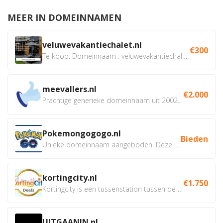
MEER IN DOMEINNAMEN
veluwevakantiechalet.nl
€300
Te koop: Domeinnaam : veluwevakantiechalet.nl Bent u...
meevallers.nl
€2.000
Prachtige generieke domeinnaam uit 2002 eventueel met social...
Pokemongogogo.nl
Bieden
Unieke domeinnaam aangeboden. Deze Domeinnamen hebben...
kortingcity.nl
€1.750
Kortingcity is een tussenstation tussen de winkelier,...
UITGAANIN.nl