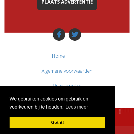
PLAATS ADVERTENTIE
Home
Algemene voorwaarden
Privacy policy
We gebruiken cookies om gebruik en
Contact / Support
voorkeuren bij te houden.
Lees meer
Got it!