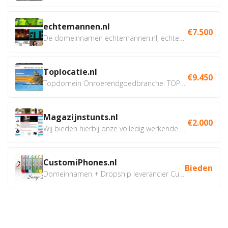
echtemannen.nl
€7.500
De domeinnamen echtemannen.nl, echtemannen.be en...
Toplocatie.nl
€9.450
Topdomein Onroerendgoedbranche: TOPLOCATIE.nl Betreft:...
Magazijnstunts.nl
€2.000
Wij bieden hierbij onze volledig werkende webshop aan ivm...
CustomiPhones.nl
Bieden
Domeinnamen + Dropship leverancier CustomiPhones.nl €350...