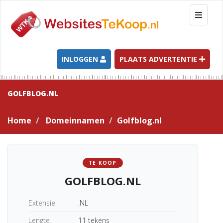
T
o
g
g
l
INLOGGEN
PLAATS ADVERTENTIE
e
n
a
GOLFBLOG.NL
v
i
Home
Domeinnamen
Golfblog.nl
g
a
t
i
TE KOOP
o
GOLFBLOG.NL
n
Extensie
.NL
Lengte
11 tekens