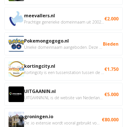
meevallers.nl
€2.000
Prachtige generieke domeinnaam uit 2002 eventueel met social...
Pokemongogogo.nl
Bieden
Unieke domeinnaam aangeboden. Deze Domeinnamen hebben...
kortingcity.nl
€1.750
Kortingcity is een tussenstation tussen de winkelier,...
UITGAANIN.nl
€5.000
UITGAANIN.NL is dé website van Nederland waarop jij...
groningen.io
€80.000
De .io extensie wordt vooral gebruikt voor innovatie, bio en...